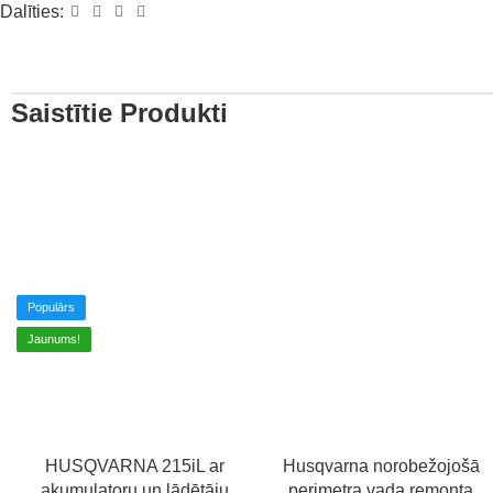
Dalīties:
Saistītie Produkti
Populārs
Jaunums!
HUSQVARNA 215iL ar
Husqvarna norobežojošā
akumulatoru un lādētāju
perimetra vada remonta