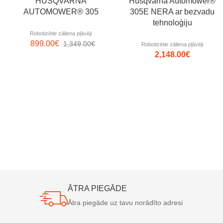
HUSQVARNA
Husqvarna Automower®
AUTOMOWER® 305
305E NERA ar bezvadu
tehnoloģiju
Robotizētie zāliena pļāvēji
899.00
€
1,349.00
€
Robotizētie zāliena pļāvēji
2,148.00
€
ĀTRA PIEGĀDE
Ātra piegāde uz tavu norādīto adresi