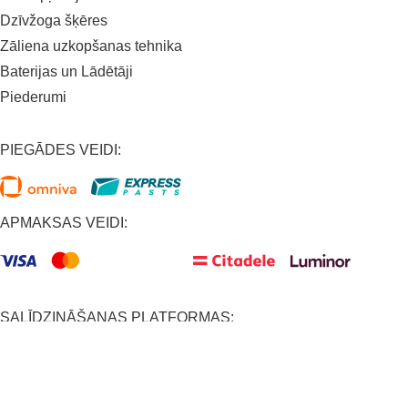
Dzīvžoga šķēres
Zāliena uzkopšanas tehnika
Baterijas un Lādētāji
Piederumi
PIEGĀDES VEIDI:
APMAKSAS VEIDI:
SALĪDZINĀŠANAS PLATFORMAS: