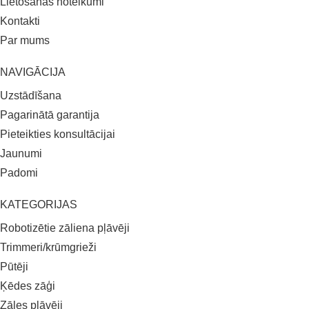
Lietošanas noteikumi
Kontakti
Par mums
NAVIGĀCIJA
Uzstādīšana
Pagarinātā garantija
Pieteikties konsultācijai
Jaunumi
Padomi
KATEGORIJAS
Robotizētie zāliena pļāvēji
Trimmeri/krūmgrieži
Pūtēji
Ķēdes zāģi
Zāles pļāvēji