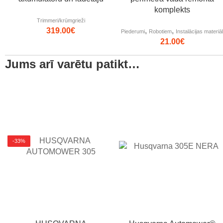
komplekts
Trimmeri/krūmgrieži
319.00
€
,
,
Piederumi
Robotiem
Instalācijas materiāl
21.00
€
Jums arī varētu patikt…
-33%