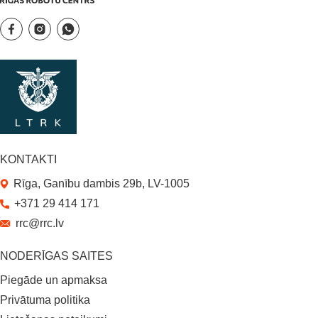
KONTAKTI
Rīga, Ganību dambis 29b, LV-1005
+371 29 414 171
rrc@rrc.lv
NODERĪGAS SAITES
Piegāde un apmaksa
Privātuma politika