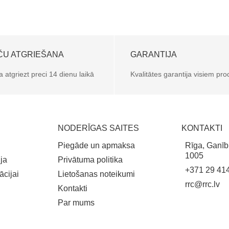
ČU ATGRIEŠANA
GARANTIJA
a atgriezt preci 14 dienu laikā
Kvalitātes garantija visiem pr
NODERĪGAS SAITES
KONTAKTI
Piegāde un apmaksa
Rīga, Ganīb
1005
ja
Privātuma politika
+371 29 41
ācijai
Lietošanas noteikumi
rrc@rrc.lv
Kontakti
Par mums