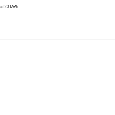
esī
20 kWh