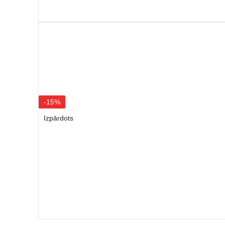
-15%
Izpārdots