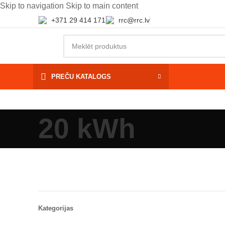
Skip to navigation
Skip to main content
+371 29 414 171
rrc@rrc.lv
PREČU KATALOGS
20 kWh
Kategorijas