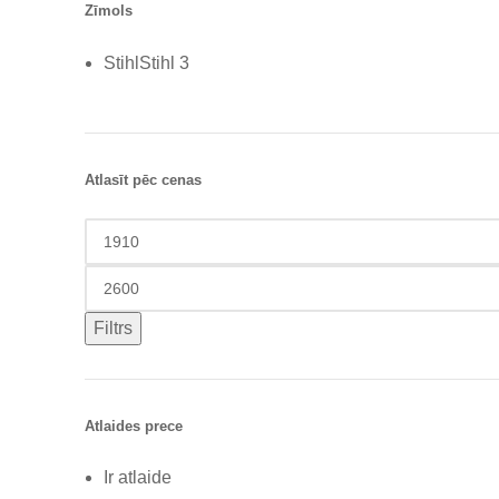
Zīmols
Stihl
Stihl
3
Atlasīt pēc cenas
Filtrs
Atlaides prece
Ir atlaide