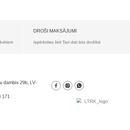
DROŠI MAKSĀJUMI
oduktiem
Iepērkoties šeit Tavi dati būs drošībā
u dambis 29b, LV-
4 171