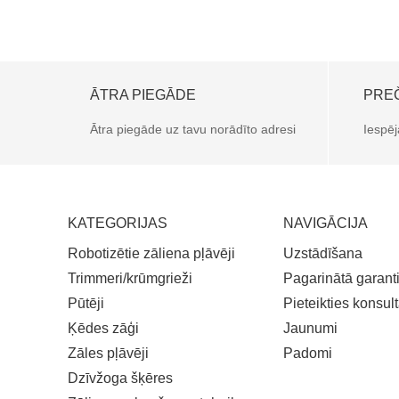
ĀTRA PIEGĀDE
PRE
Ātra piegāde uz tavu norādīto adresi
Iespēj
KATEGORIJAS
NAVIGĀCIJA
Robotizētie zāliena pļāvēji
Uzstādīšana
Trimmeri/krūmgrieži
Pagarinātā garanti
Pūtēji
Pieteikties konsult
Ķēdes zāģi
Jaunumi
Zāles pļāvēji
Padomi
Dzīvžoga šķēres