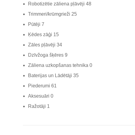
Robotizētie zāliena pļāvēji
48
Trimmeri/krūmgrieži
25
Pūtēji
7
Ķēdes zāģi
15
Zāles pļāvēji
34
Dzīvžoga šķēres
9
Zāliena uzkopšanas tehnika
0
Baterijas un Lādētāji
35
Piederumi
61
Aksesuāri
0
Ražotāji
1