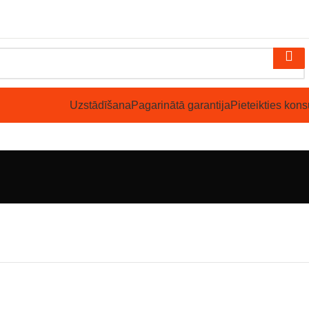
Uzstādīšana
Pagarinātā garantija
Pieteikties konsu