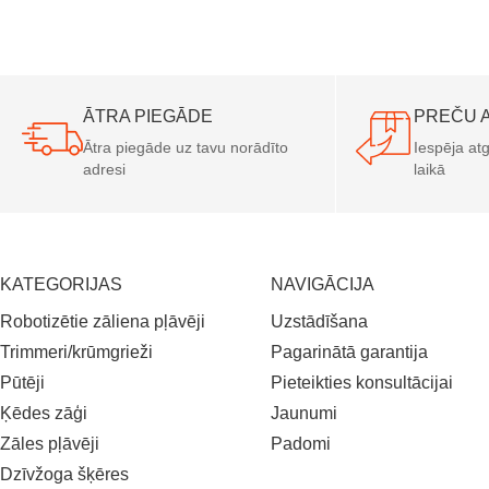
ĀTRA PIEGĀDE
PREČU 
Ātra piegāde uz tavu norādīto
Iespēja atg
adresi
laikā
KATEGORIJAS
NAVIGĀCIJA
Robotizētie zāliena pļāvēji
Uzstādīšana
Trimmeri/krūmgrieži
Pagarinātā garantija
Pūtēji
Pieteikties konsultācijai
Ķēdes zāģi
Jaunumi
Zāles pļāvēji
Padomi
Dzīvžoga šķēres