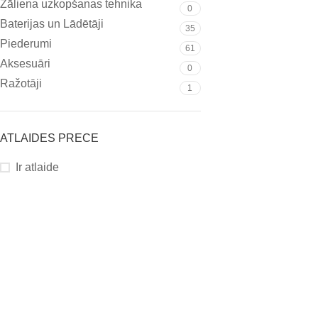
Zāliena uzkopšanas tehnika
0
Baterijas un Lādētāji
35
Piederumi
61
Aksesuāri
0
Ražotāji
1
ATLAIDES PRECE
Ir atlaide