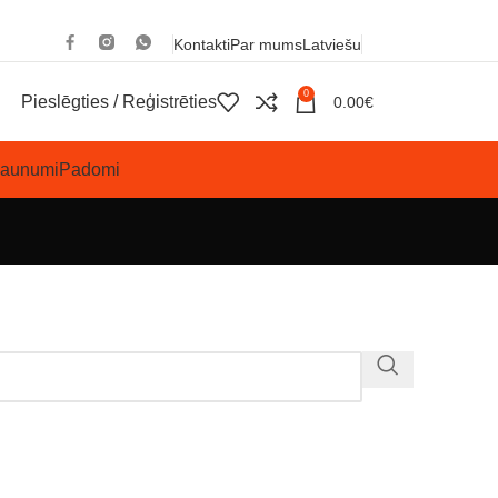
Kontakti
Par mums
Latviešu
0
Pieslēgties / Reģistrēties
0.00
€
Jaunumi
Padomi