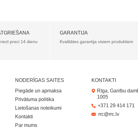
ATGRIEŠANA
GARANTIJA
riezt preci 14 dienu
Kvalitātes garantija visiem produktiem
NODERĪGAS SAITES
KONTAKTI
Piegāde un apmaksa
Rīga, Ganību damb
1005
Privātuma politika
+371 29 414 171
Lietošanas noteikumi
rrc@rrc.lv
Kontakti
Par mums