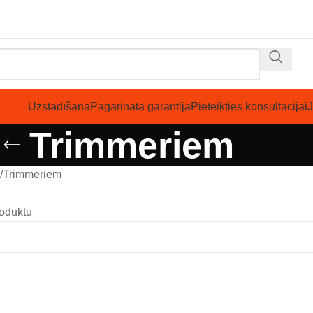
Uzstādīšana
Pagarinātā garantija
Pieteikties konsultācijai
Trimmeriem
Trimmeriem
roduktu