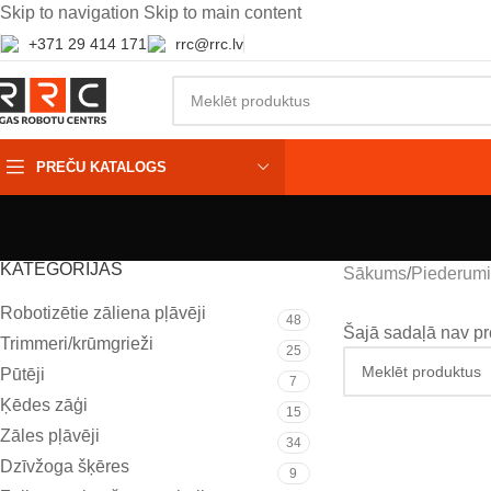
Skip to navigation
Skip to main content
+371 29 414 171
rrc@rrc.lv
PREČU KATALOGS
KATEGORIJAS
Sākums
Piederumi
Robotizētie zāliena pļāvēji
48
Šajā sadaļā nav p
Trimmeri/krūmgrieži
25
Pūtēji
7
Ķēdes zāģi
15
Zāles pļāvēji
34
Dzīvžoga šķēres
9