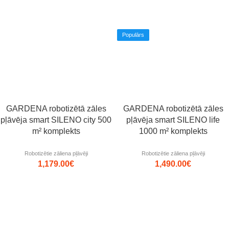
Populārs
GARDENA robotizētā zāles
GARDENA robotizētā zāles
pļāvēja smart SILENO city 500
pļāvēja smart SILENO life
m² komplekts
1000 m² komplekts
Robotizētie zāliena pļāvēji
Robotizētie zāliena pļāvēji
1,179.00
€
1,490.00
€