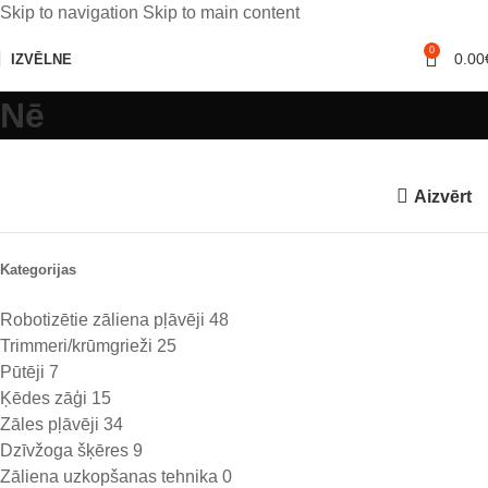
Skip to navigation
Skip to main content
0
0.00
IZVĒLNE
Nē
Aizvērt
Kategorijas
Robotizētie zāliena pļāvēji
48
Trimmeri/krūmgrieži
25
Pūtēji
7
Ķēdes zāģi
15
Zāles pļāvēji
34
Dzīvžoga šķēres
9
Zāliena uzkopšanas tehnika
0