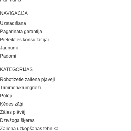
NAVIGĀCIJA
Uzstādīšana
Pagarinātā garantija
Pieteikties konsultācijai
Jaunumi
Padomi
KATEGORIJAS
Robotizētie zāliena pļāvēji
Trimmeri/krūmgrieži
Pūtēji
Ķēdes zāģi
Zāles pļāvēji
Dzīvžoga šķēres
Zāliena uzkopšanas tehnika