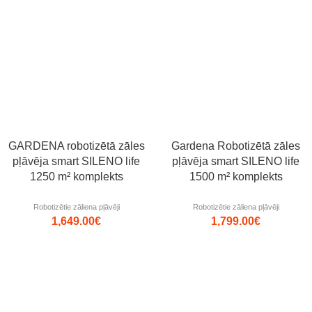
GARDENA robotizētā zāles
Gardena Robotizētā zāles
pļāvēja smart SILENO life
pļāvēja smart SILENO life
1250 m² komplekts
1500 m² komplekts
Robotizētie zāliena pļāvēji
Robotizētie zāliena pļāvēji
1,649.00
€
1,799.00
€