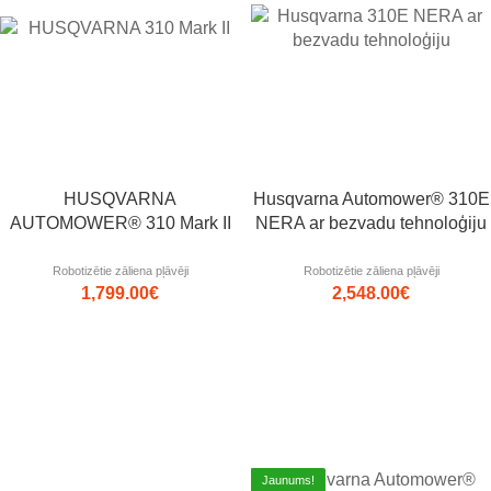
HUSQVARNA
Husqvarna Automower® 310E
AUTOMOWER® 310 Mark II
NERA ar bezvadu tehnoloģiju
Robotizētie zāliena pļāvēji
Robotizētie zāliena pļāvēji
1,799.00
€
2,548.00
€
Jaunums!