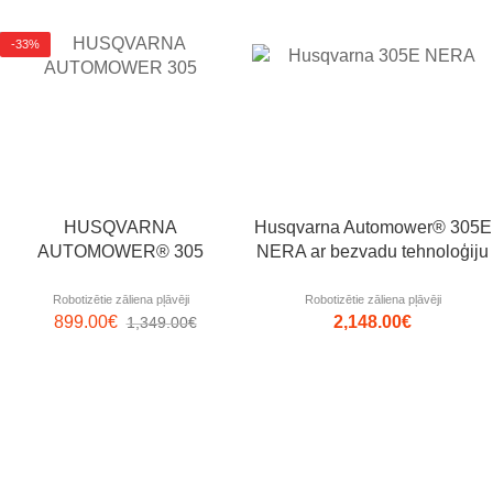
-33%
HUSQVARNA
Husqvarna Automower® 305E
AUTOMOWER® 305
NERA ar bezvadu tehnoloģiju
Robotizētie zāliena pļāvēji
Robotizētie zāliena pļāvēji
899.00
€
2,148.00
€
1,349.00
€