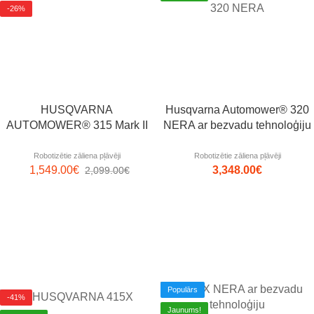
-26%
HUSQVARNA
Husqvarna Automower® 320
AUTOMOWER® 315 Mark II
NERA ar bezvadu tehnoloģiju
Robotizētie zāliena pļāvēji
Robotizētie zāliena pļāvēji
1,549.00
€
3,348.00
€
2,099.00
€
Populārs
-41%
Jaunums!