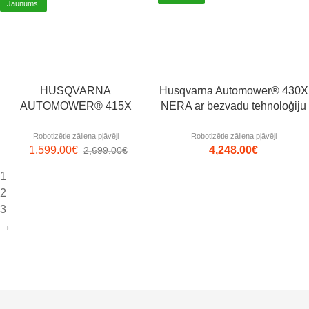
Jaunums!
HUSQVARNA
Husqvarna Automower® 430X
AUTOMOWER® 415X
NERA ar bezvadu tehnoloģiju
Robotizētie zāliena pļāvēji
Robotizētie zāliena pļāvēji
1,599.00
€
4,248.00
€
2,699.00
€
1
2
3
→