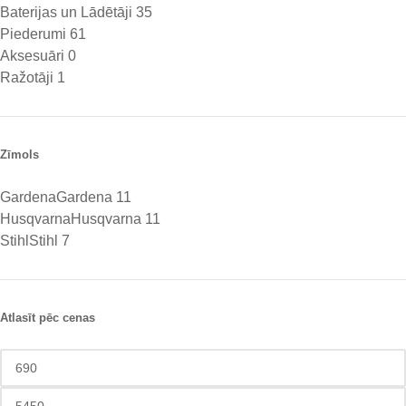
Baterijas un Lādētāji
35
Piederumi
61
Aksesuāri
0
Ražotāji
1
Zīmols
Gardena
Gardena
11
Husqvarna
Husqvarna
11
Stihl
Stihl
7
Atlasīt pēc cenas