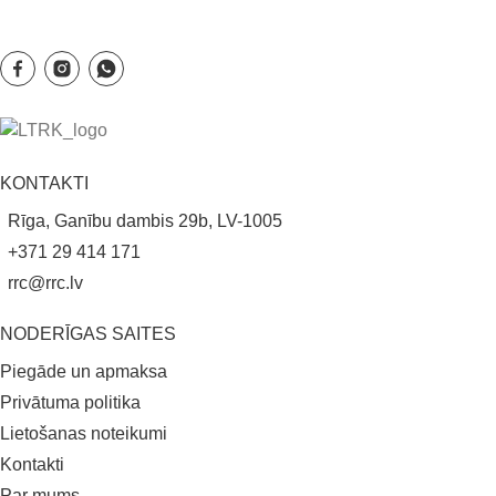
KONTAKTI
Rīga, Ganību dambis 29b, LV-1005
+371 29 414 171
rrc@rrc.lv
NODERĪGAS SAITES
Piegāde un apmaksa
Privātuma politika
Lietošanas noteikumi
Kontakti
Par mums