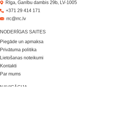
Rīga, Ganību dambis 29b, LV-1005
+371 29 414 171
rrc@rrc.lv
NODERĪGAS SAITES
Piegāde un apmaksa
Privātuma politika
Lietošanas noteikumi
Kontakti
Par mums
NAVIGĀCIJA
Uzstādīšana
Pagarinātā garantija
Pieteikties konsultācijai
Jaunumi