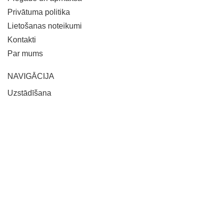
Privātuma politika
Lietošanas noteikumi
Kontakti
Par mums
NAVIGĀCIJA
Uzstādīšana
Pagarinātā garantija
Pieteikties konsultācijai
Jaunumi
Padomi
KATEGORIJAS
Robotizētie zāliena pļāvēji
Trimmeri/krūmgrieži
Pūtēji