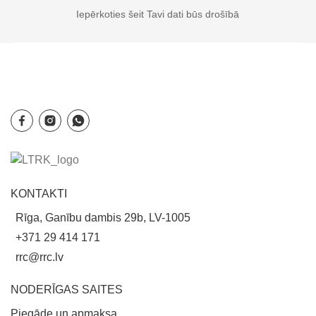
Iepērkoties šeit Tavi dati būs drošībā
KONTAKTI
Rīga, Ganību dambis 29b, LV-1005
+371 29 414 171
rrc@rrc.lv
NODERĪGAS SAITES
Piegāde un apmaksa