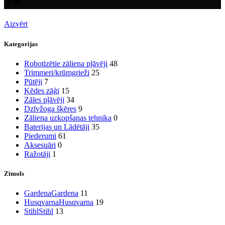
Aizvērt
Kategorijas
Robotizētie zāliena pļāvēji
48
Trimmeri/krūmgrieži
25
Pūtēji
7
Ķēdes zāģi
15
Zāles pļāvēji
34
Dzīvžoga šķēres
9
Zāliena uzkopšanas tehnika
0
Baterijas un Lādētāji
35
Piederumi
61
Aksesuāri
0
Ražotāji
1
Zīmols
Gardena
Gardena
11
Husqvarna
Husqvarna
19
Stihl
Stihl
13