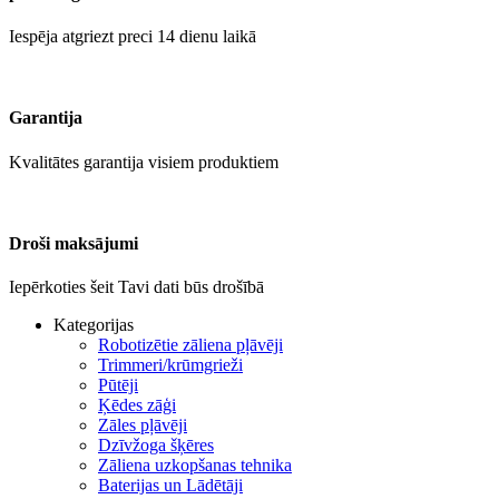
Iespēja atgriezt preci 14 dienu laikā
Garantija
Kvalitātes garantija visiem produktiem
Droši maksājumi
Iepērkoties šeit Tavi dati būs drošībā
Kategorijas
Robotizētie zāliena pļāvēji
Trimmeri/krūmgrieži
Pūtēji
Ķēdes zāģi
Zāles pļāvēji
Dzīvžoga šķēres
Zāliena uzkopšanas tehnika
Baterijas un Lādētāji