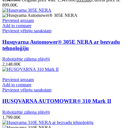
899.00€.
Pievienot grozam
Add to compare
Pievienot vēlmju sarakstam
Husqvarna Automower® 305E NERA ar bezvadu
tehnoloģiju
Robotizētie zāliena pļāvēji
2,148.00
€
Pievienot grozam
Add to compare
Pievienot vēlmju sarakstam
HUSQVARNA AUTOMOWER® 310 Mark II
Robotizētie zāliena pļāvēji
1,799.00
€