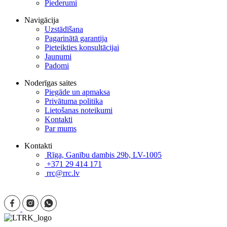
Piederumi
Navigācija
Uzstādīšana
Pagarinātā garantija
Pieteikties konsultācijai
Jaunumi
Padomi
Noderīgas saites
Piegāde un apmaksa
Privātuma politika
Lietošanas noteikumi
Kontakti
Par mums
Kontakti
Rīga, Ganību dambis 29b, LV-1005
+371 29 414 171
rrc@rrc.lv