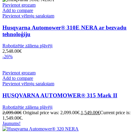
Pievienot grozam
Add to compare
Pievienot vēlmju sarakstam
Husqvarna Automower® 310E NERA ar bezvadu
tehnoloģiju
Robotizētie zāliena pļāvēji
2,548.00
€
-26%
Pievienot grozam
Add to compare
Pievienot vēlmju sarakstam
HUSQVARNA AUTOMOWER® 315 Mark II
Robotizētie zāliena pļāvēji
2,099.00
€
Original price was: 2,099.00€.
1,549.00
€
Current price is:
1,549.00€.
Jaunums!