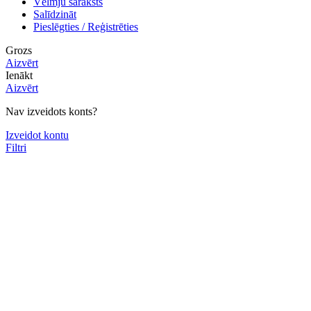
Vēlmju saraksts
Salīdzināt
Pieslēgties / Reģistrēties
Grozs
Aizvērt
Ienākt
Aizvērt
Nav izveidots konts?
Izveidot kontu
Filtri