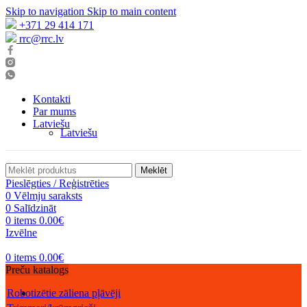
Skip to navigation
Skip to main content
+371 29 414 171
rrc@rrc.lv
Kontakti
Par mums
Latviešu
Latviešu
Meklēt
Pieslēgties / Reģistrēties
0
Vēlmju saraksts
0
Salīdzināt
0
items
0.00
€
Izvēlne
0
items
0.00
€
Preču katalogs
Robotizētie zāliena pļāvēji