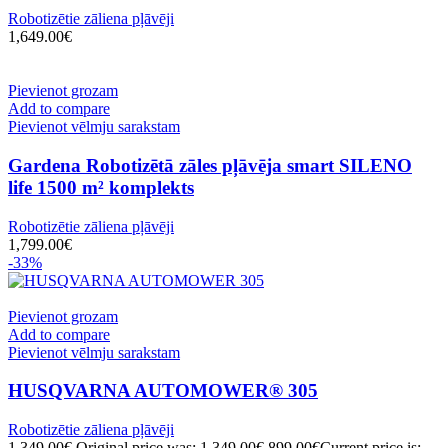
Robotizētie zāliena pļāvēji
1,649.00
€
Pievienot grozam
Add to compare
Pievienot vēlmju sarakstam
Gardena Robotizētā zāles pļāvēja smart SILENO
life 1500 m² komplekts
Robotizētie zāliena pļāvēji
1,799.00
€
-33%
Pievienot grozam
Add to compare
Pievienot vēlmju sarakstam
HUSQVARNA AUTOMOWER® 305
Robotizētie zāliena pļāvēji
1,349.00
€
Original price was: 1,349.00€.
899.00
€
Current price is: