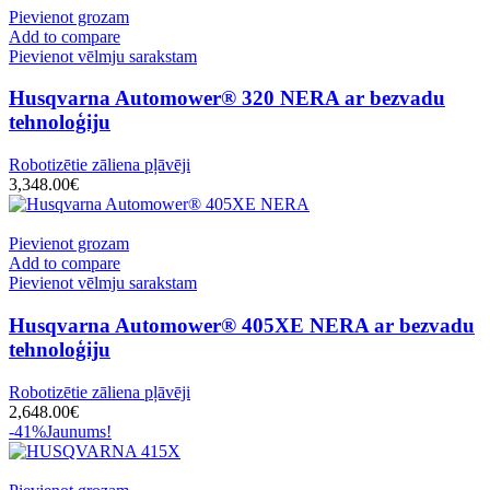
Pievienot grozam
Add to compare
Pievienot vēlmju sarakstam
Husqvarna Automower® 320 NERA ar bezvadu
tehnoloģiju
Robotizētie zāliena pļāvēji
3,348.00
€
Pievienot grozam
Add to compare
Pievienot vēlmju sarakstam
Husqvarna Automower® 405XE NERA ar bezvadu
tehnoloģiju
Robotizētie zāliena pļāvēji
2,648.00
€
-41%
Jaunums!