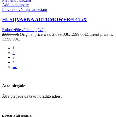
Pievienot grozam
Add to compare
Pievienot vēlmju sarakstam
HUSQVARNA AUTOMOWER® 415X
Robotizētie zāliena pļāvēji
2,699.00
€
Original price was: 2,699.00€.
1,599.00
€
Current price is:
1,599.00€.
1
2
3
4
→
Ātra piegāde
Ātra piegāde uz tavu norādīto adresi
preču atgriešana