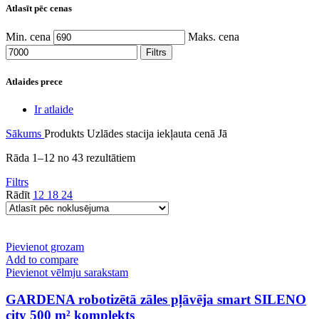
Atlasīt pēc cenas
Min. cena
Maks. cena
Filtrs
Atlaides prece
Ir atlaide
Sākums
Produkts Uzlādes stacija iekļauta cenā
Jā
Rāda 1–12 no 43 rezultātiem
Filtrs
Rādīt
12
18
24
Pievienot grozam
Add to compare
Pievienot vēlmju sarakstam
GARDENA robotizētā zāles pļāvēja smart SILENO
city 500 m² komplekts