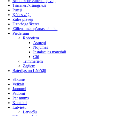
Robotizētie zāliena pļāvēji
Trimmeri/krūmgrieži
Pūtēji
Ķēdes zāģi
Zāles pļāvēji
Dzīvžoga šķēres
Zāliena uzkopšanas tehnika
Piederumi
Robotiem
Asmeņi
Nojumes
Instalācijas materiāli
Citi
Trimmeriem
Zāģiem
Baterijas un Lādētāji
Sākums
Veikals
Jaunumi
Padomi
Par mums
Kontakti
Latviešu
Latviešu