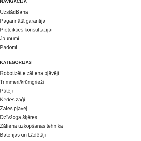
NAVIGĀCIJA
Uzstādīšana
Pagarinātā garantija
Pieteikties konsultācijai
Jaunumi
Padomi
KATEGORIJAS
Robotizētie zāliena pļāvēji
Trimmeri/krūmgrieži
Pūtēji
Ķēdes zāģi
Zāles pļāvēji
Dzīvžoga šķēres
Zāliena uzkopšanas tehnika
Baterijas un Lādētāji