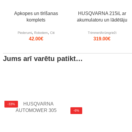
Apkopes un tīrīšanas
HUSQVARNA 215iL ar
komplets
akumulatoru un lādētāju
,
,
Piederumi
Robotiem
Citi
Trimmeri/krūmgrieži
42.00
€
319.00
€
Jums arī varētu patikt…
-33%
-6%