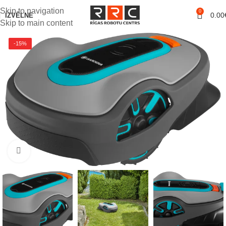
Skip to navigation
0
0.00
IZVĒLNE
Skip to main content
-15%
Noklikšķiniet, lai palielinātu