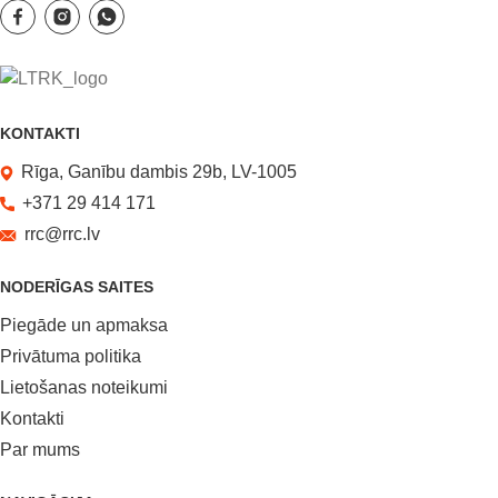
KONTAKTI
Rīga, Ganību dambis 29b, LV-1005
+371 29 414 171
rrc@rrc.lv
NODERĪGAS SAITES
Piegāde un apmaksa
Privātuma politika
Lietošanas noteikumi
Kontakti
Par mums