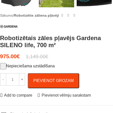
Sākums
Robotizētie zāliena pļāvēji
Robotizētais zāles pļavējs Gardena
SILENO life, 700 m²
975.00
€
1,149.00
€
Nepieciešama uzstādīšana
PIEVIENOT GROZAM
Add to compare
Pievienot vēlmju sarakstam