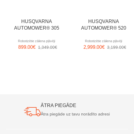
HUSQVARNA
HUSQVARNA
AUTOMOWER® 305
AUTOMOWER® 520
Robotizētie zāliena pļāvēji
Robotizētie zāliena pļāvēji
899.00
€
2,999.00
€
1,349.00
€
3,199.00
€
ĀTRA PIEGĀDE
Ātra piegāde uz tavu norādīto adresi