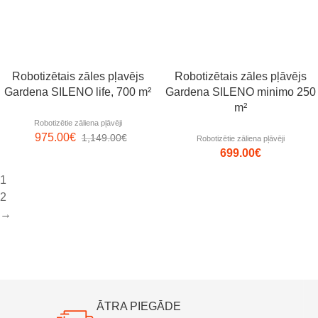
Robotizētais zāles pļavējs
Robotizētais zāles pļāvējs
Gardena SILENO life, 700 m²
Gardena SILENO minimo 250
m²
Robotizētie zāliena pļāvēji
975.00
€
1,149.00
€
Robotizētie zāliena pļāvēji
699.00
€
1
2
→
ĀTRA PIEGĀDE