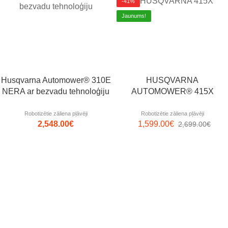
-41%
Jaunums!
Husqvarna Automower® 310E
HUSQVARNA
NERA ar bezvadu tehnoloģiju
AUTOMOWER® 415X
Robotizētie zāliena pļāvēji
Robotizētie zāliena pļāvēji
2,548.00
€
1,599.00
€
2,699.00
€