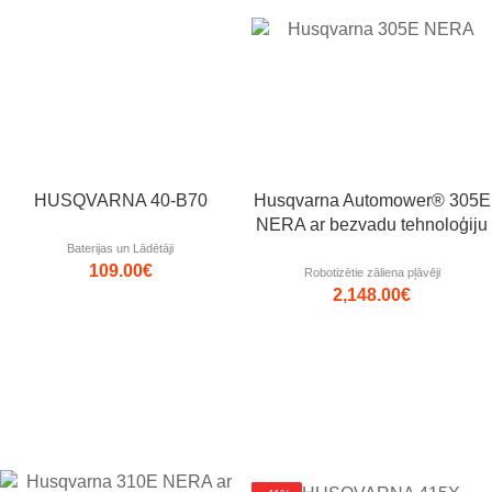
HUSQVARNA 40-B70
Husqvarna Automower® 305E
NERA ar bezvadu tehnoloģiju
Baterijas un Lādētāji
109.00
€
Robotizētie zāliena pļāvēji
2,148.00
€