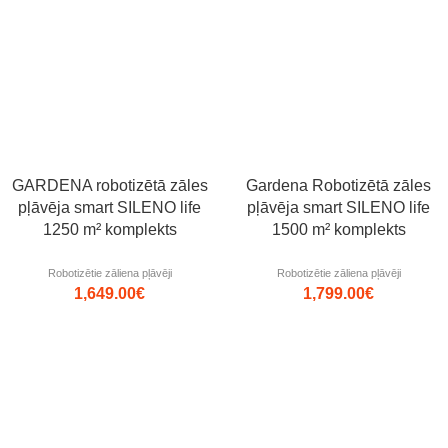
GARDENA robotizētā zāles
Gardena Robotizētā zāles
pļāvēja smart SILENO life
pļāvēja smart SILENO life
1250 m² komplekts
1500 m² komplekts
Robotizētie zāliena pļāvēji
Robotizētie zāliena pļāvēji
1,649.00
€
1,799.00
€