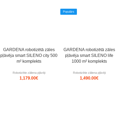
Populārs
GARDENA robotizētā zāles
GARDENA robotizētā zāles
pļāvēja smart SILENO city 500
pļāvēja smart SILENO life
m² komplekts
1000 m² komplekts
Robotizētie zāliena pļāvēji
Robotizētie zāliena pļāvēji
1,179.00
€
1,490.00
€