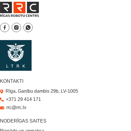
KONTAKTI
Rīga, Ganību dambis 29b, LV-1005
+371 29 414 171
rrc@rrc.lv
NODERĪGAS SAITES
Piegāde un apmaksa