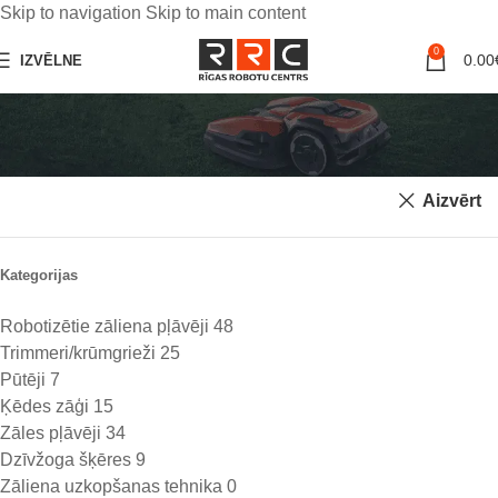
Skip to navigation
Skip to main content
0
0.00
IZVĒLNE
2.0 Ah
Aizvērt
Kategorijas
Robotizētie zāliena pļāvēji
48
Trimmeri/krūmgrieži
25
Pūtēji
7
Ķēdes zāģi
15
Zāles pļāvēji
34
Dzīvžoga šķēres
9
Zāliena uzkopšanas tehnika
0