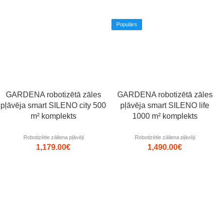
Populārs
GARDENA robotizētā zāles
GARDENA robotizētā zāles
pļāvēja smart SILENO city 500
pļāvēja smart SILENO life
m² komplekts
1000 m² komplekts
Robotizētie zāliena pļāvēji
Robotizētie zāliena pļāvēji
1,179.00
€
1,490.00
€