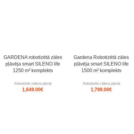
GARDENA robotizētā zāles
Gardena Robotizētā zāles
pļāvēja smart SILENO life
pļāvēja smart SILENO life
1250 m² komplekts
1500 m² komplekts
Robotizētie zāliena pļāvēji
Robotizētie zāliena pļāvēji
1,649.00
€
1,799.00
€