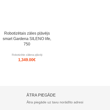
Robotizētais zāles pļāvējs
smart Gardena SILENO life,
750
Robotizētie zāliena pļāvēji
1,349.00
€
ĀTRA PIEGĀDE
Ātra piegāde uz tavu norādīto adresi