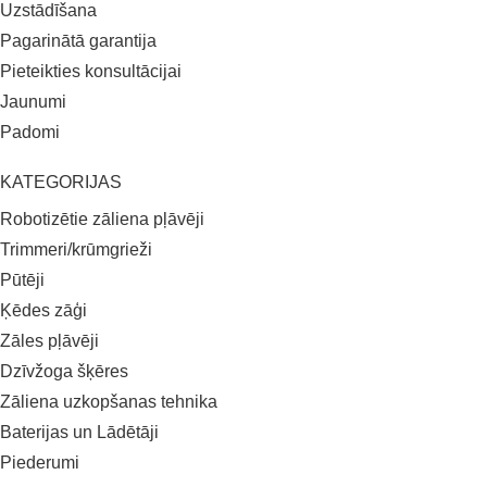
Uzstādīšana
Pagarinātā garantija
Pieteikties konsultācijai
Jaunumi
Padomi
KATEGORIJAS
Robotizētie zāliena pļāvēji
Trimmeri/krūmgrieži
Pūtēji
Ķēdes zāģi
Zāles pļāvēji
Dzīvžoga šķēres
Zāliena uzkopšanas tehnika
Baterijas un Lādētāji
Piederumi