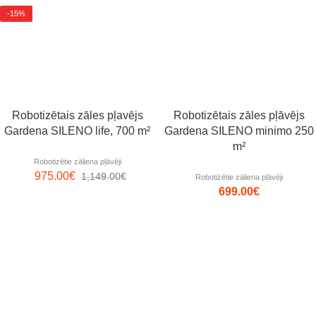
-15%
Robotizētais zāles pļavējs
Robotizētais zāles pļāvējs
Gardena SILENO life, 700 m²
Gardena SILENO minimo 250
m²
Robotizētie zāliena pļāvēji
975.00
€
1,149.00
€
Robotizētie zāliena pļāvēji
699.00
€