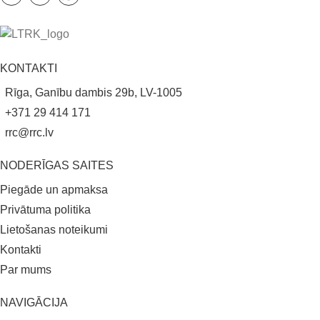
KONTAKTI
Rīga, Ganību dambis 29b, LV-1005
+371 29 414 171
rrc@rrc.lv
NODERĪGAS SAITES
Piegāde un apmaksa
Privātuma politika
Lietošanas noteikumi
Kontakti
Par mums
NAVIGĀCIJA