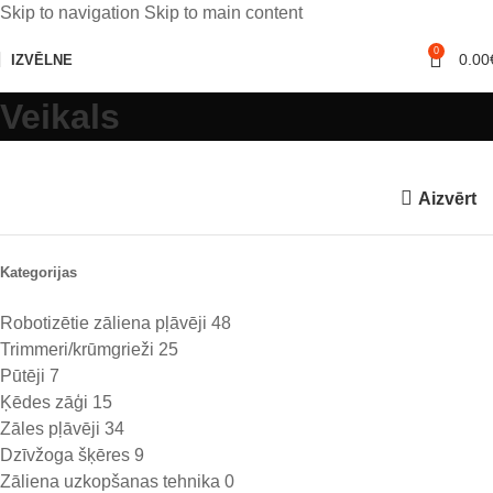
Skip to navigation
Skip to main content
0
0.00
IZVĒLNE
Veikals
Aizvērt
Kategorijas
Robotizētie zāliena pļāvēji
48
Trimmeri/krūmgrieži
25
Pūtēji
7
Ķēdes zāģi
15
Zāles pļāvēji
34
Dzīvžoga šķēres
9
Zāliena uzkopšanas tehnika
0