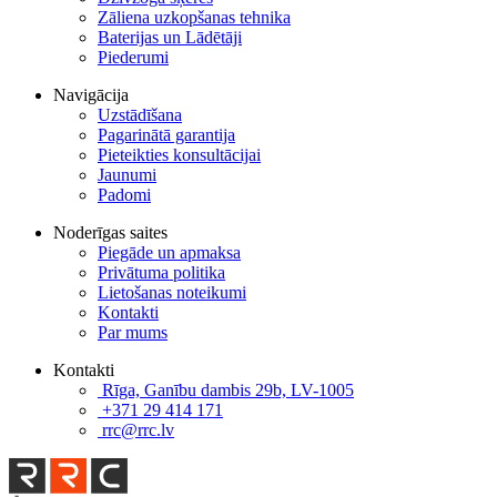
Zāliena uzkopšanas tehnika
Baterijas un Lādētāji
Piederumi
Navigācija
Uzstādīšana
Pagarinātā garantija
Pieteikties konsultācijai
Jaunumi
Padomi
Noderīgas saites
Piegāde un apmaksa
Privātuma politika
Lietošanas noteikumi
Kontakti
Par mums
Kontakti
Rīga, Ganību dambis 29b, LV-1005
+371 29 414 171
rrc@rrc.lv