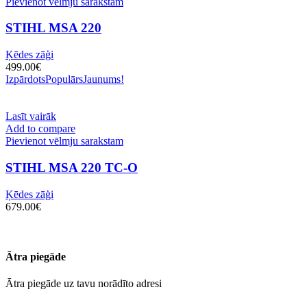
Pievienot vēlmju sarakstam
STIHL MSA 220
Ķēdes zāģi
499.00
€
Izpārdots
Populārs
Jaunums!
Lasīt vairāk
Add to compare
Pievienot vēlmju sarakstam
STIHL MSA 220 TC‑O
Ķēdes zāģi
679.00
€
Ātra piegāde
Ātra piegāde uz tavu norādīto adresi