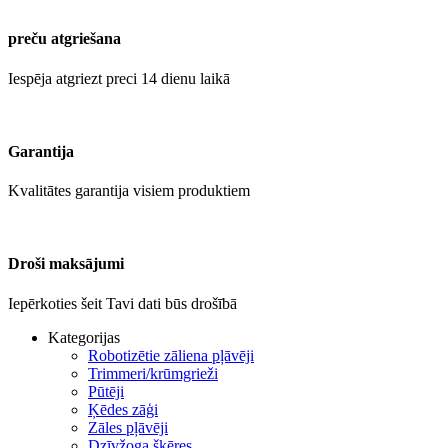
preču atgriešana
Iespēja atgriezt preci 14 dienu laikā
Garantija
Kvalitātes garantija visiem produktiem
Droši maksājumi
Iepērkoties šeit Tavi dati būs drošībā
Kategorijas
Robotizētie zāliena pļāvēji
Trimmeri/krūmgrieži
Pūtēji
Ķēdes zāģi
Zāles pļāvēji
Dzīvžoga šķēres