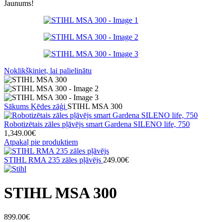
Jaunums!
Noklikšķiniet, lai palielinātu
Sākums
Ķēdes zāģi
STIHL MSA 300
Robotizētais zāles pļāvējs smart Gardena SILENO life, 750
1,349.00
€
Atpakaļ pie produktiem
STIHL RMA 235 zāles pļāvējs
249.00
€
STIHL MSA 300
899.00
€