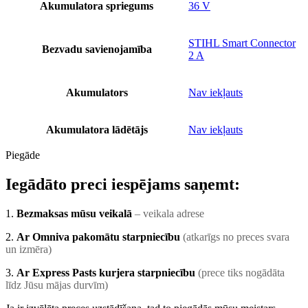
Akumulatora spriegums
36 V
STIHL Smart Connector
Bezvadu savienojamība
2 A
Akumulators
Nav iekļauts
Akumulatora lādētājs
Nav iekļauts
Piegāde
Iegādāto preci iespējams saņemt:
1.
Bezmaksas mūsu veikalā
– veikala adrese
2.
Ar Omniva pakomātu starpniecību
(atkarīgs no preces svara
un izmēra)
3.
Ar Express Pasts kurjera starpniecību
(prece tiks nogādāta
līdz Jūsu mājas durvīm)