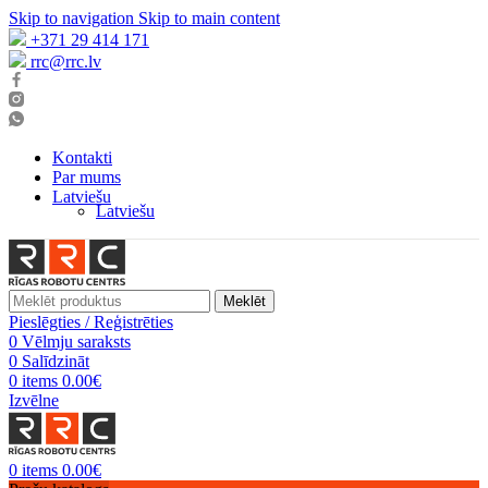
Skip to navigation
Skip to main content
+371 29 414 171
rrc@rrc.lv
Kontakti
Par mums
Latviešu
Latviešu
Meklēt
Pieslēgties / Reģistrēties
0
Vēlmju saraksts
0
Salīdzināt
0
items
0.00
€
Izvēlne
0
items
0.00
€