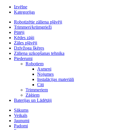
Izvēlne
Kategorijas
Robotizētie zāliena pļāvēji
Trimmeri/krūmgrieži
Pūtēji
Ķēdes zāģi
Zāles pļāvēji
Dzīvžoga šķēres
Zāliena uzkopšanas tehnika
Piederumi
Robotiem
Asmeņi
Nojumes
Instalācijas materiāli
Citi
Trimmeriem
Zāģiem
Baterijas un Lādētāji
Sākums
Veikals
Jaunumi
Padomi