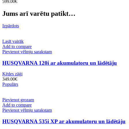
599.00
€
Jums arī varētu patikt…
Izpārdots
Lasīt vairāk
Add to compare
Pievienot vēlmju sarakstam
HUSQVARNA 120i ar akumulatoru un lādētāju
Ķēdes zāģi
349.00
€
Populārs
Pievienot grozam
Add to compare
Pievienot vēlmju sarakstam
HUSQVARNA 535i XP ar akumulatoru un lādētāju