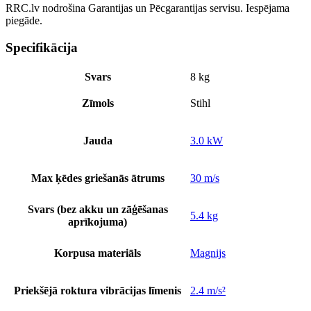
RRC.lv nodrošina Garantijas un Pēcgarantijas servisu. Iespējama
piegāde.
Specifikācija
Svars
8 kg
Zīmols
Stihl
Jauda
3.0 kW
Max ķēdes griešanās ātrums
30 m/s
Svars (bez akku un zāģēšanas
5.4 kg
aprīkojuma)
Korpusa materiāls
Magnijs
Priekšējā roktura vibrācijas līmenis
2.4 m/s²