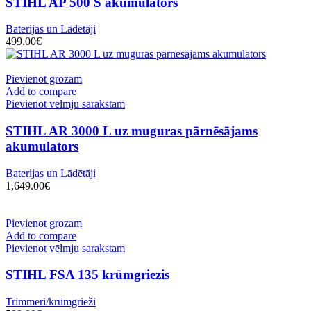
STIHL AP 500 S akumulators
Baterijas un Lādētāji
499.00
€
Pievienot grozam
Add to compare
Pievienot vēlmju sarakstam
STIHL AR 3000 L uz muguras pārnēsājams
akumulators
Baterijas un Lādētāji
1,649.00
€
Pievienot grozam
Add to compare
Pievienot vēlmju sarakstam
STIHL FSA 135 krūmgriezis
Trimmeri/krūmgrieži