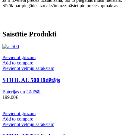
Ja ir izvēlēta preces uzstādīšana, tad to piegādās mūsu meistars.
Sīkāk par piegādes izmaksām uzzināsiet pie preces apmaksas.
Saistītie Produkti
Pievienot grozam
Add to compare
Pievienot vēlmju sarakstam
STIHL AL 500 lādētājs
Baterijas un Lādētāji
199.00
€
Pievienot grozam
Add to compare
Pievienot vēlmju sarakstam