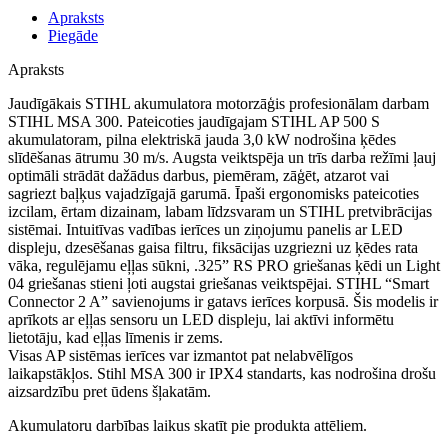
Apraksts
Piegāde
Apraksts
Jaudīgākais STIHL akumulatora motorzāģis profesionālam darbam
STIHL MSA 300. Pateicoties jaudīgajam STIHL AP 500 S
akumulatoram, pilna elektriskā jauda 3,0 kW nodrošina ķēdes
slīdēšanas ātrumu 30 m/s. Augsta veiktspēja un trīs darba režīmi ļauj
optimāli strādāt dažādus darbus, piemēram, zāģēt, atzarot vai
sagriezt baļķus vajadzīgajā garumā. Īpaši ergonomisks pateicoties
izcilam, ērtam dizainam, labam līdzsvaram un STIHL pretvibrācijas
sistēmai. Intuitīvas vadības ierīces un ziņojumu panelis ar LED
displeju, dzesēšanas gaisa filtru, fiksācijas uzgriezni uz ķēdes rata
vāka, regulējamu eļļas sūkni, .325” RS PRO griešanas ķēdi un Light
04 griešanas stieni ļoti augstai griešanas veiktspējai. STIHL “Smart
Connector 2 A” savienojums ir gatavs ierīces korpusā. Šis modelis ir
aprīkots ar eļļas sensoru un LED displeju, lai aktīvi informētu
lietotāju, kad eļļas līmenis ir zems.
Visas AP sistēmas ierīces var izmantot pat nelabvēlīgos
laikapstākļos. Stihl MSA 300 ir IPX4 standarts, kas nodrošina drošu
aizsardzību pret ūdens šļakatām.
Akumulatoru darbības laikus skatīt pie produkta attēliem.