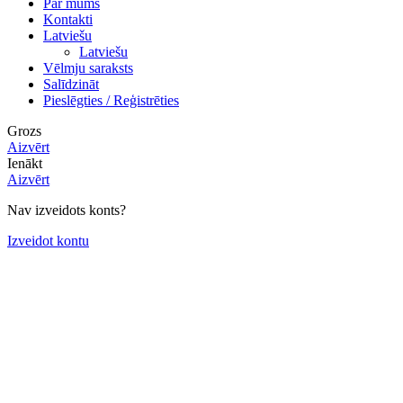
Par mums
Kontakti
Latviešu
Latviešu
Vēlmju saraksts
Salīdzināt
Pieslēgties / Reģistrēties
Grozs
Aizvērt
Ienākt
Aizvērt
Nav izveidots konts?
Izveidot kontu