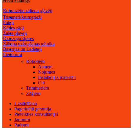
Preču katalogs
Robotizētie zāliena pļāvēji
Trimmeri/krūmgrieži
Pūtēji
Ķēdes zāģi
Zāles pļāvēji
Dzīvžoga šķēres
Zāliena uzkopšanas tehnika
Baterijas un Lādētāji
Piederumi
Robotiem
Asmeņi
Nojumes
Instalācijas materiāli
Citi
Trimmeriem
Zāģiem
Uzstādīšana
Pagarinātā garantija
Pieteikties konsultācijai
Jaunumi
Padomi