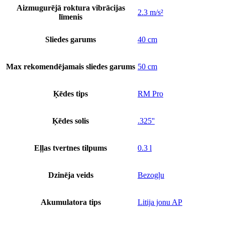
Aizmugurējā roktura vibrācijas
2.3 m/s²
līmenis
Sliedes garums
40 cm
Max rekomendējamais sliedes garums
50 cm
Ķēdes tips
RM Pro
Ķēdes solis
.325''
Eļļas tvertnes tilpums
0.3 l
Dzinēja veids
Bezogļu
Akumulatora tips
Litija jonu AP