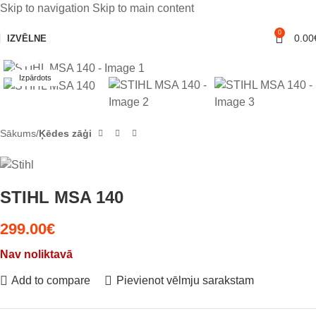
Skip to navigation
Skip to main content
0
0.00
IZVĒLNE
Noklikšķiniet, lai palielinātu
Izpārdots
Sākums
Ķēdes zāģi
STIHL MSA 140
299.00
€
Nav noliktavā
Add to compare
Pievienot vēlmju sarakstam