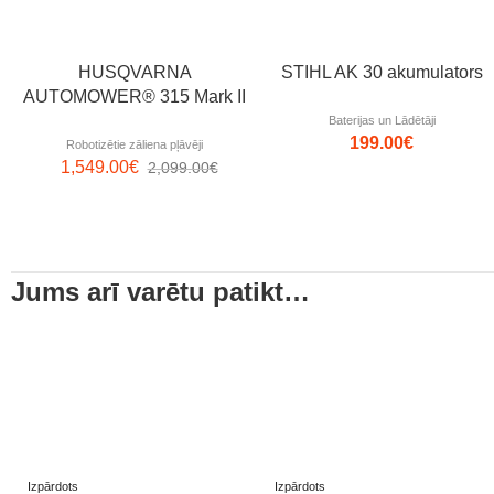
HUSQVARNA
STIHL AK 30 akumulators
AUTOMOWER® 315 Mark II
Baterijas un Lādētāji
199.00
€
Robotizētie zāliena pļāvēji
1,549.00
€
2,099.00
€
Jums arī varētu patikt…
Izpārdots
Izpārdots