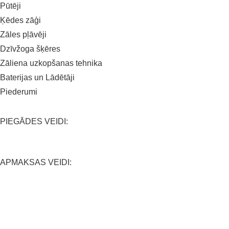
Pūtēji
Ķēdes zāģi
Zāles pļāvēji
Dzīvžoga šķēres
Zāliena uzkopšanas tehnika
Baterijas un Lādētāji
Piederumi
PIEGĀDES VEIDI:
APMAKSAS VEIDI:
SALĪDZINĀŠANAS PLATFORMAS: