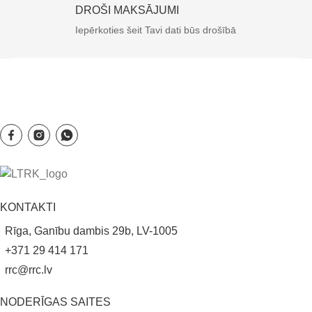
DROŠI MAKSĀJUMI
Iepērkoties šeit Tavi dati būs drošībā
KONTAKTI
Rīga, Ganību dambis 29b, LV-1005
+371 29 414 171
rrc@rrc.lv
NODERĪGAS SAITES