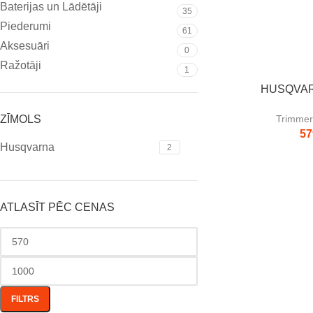
Baterijas un Lādētāji
35
Piederumi
61
Aksesuāri
0
Ražotāji
1
HUSQVAR
ZĪMOLS
Trimmeri
57
Husqvarna
2
ATLASĪT PĒC CENAS
FILTRS