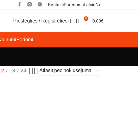
Kontakti
Par mums
Latviešu
0
Pieslēgties / Reģistrēties
0.00
€
Jaunumi
Padomi
12
18
24