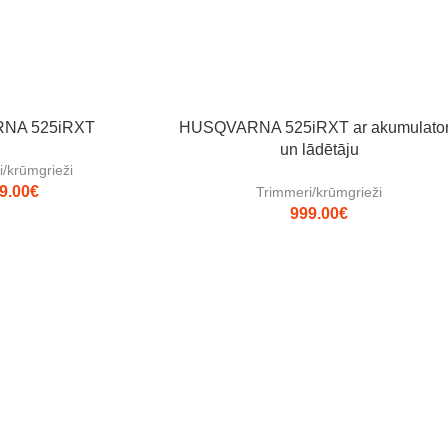
NA 525iRXT
HUSQVARNA 525iRXT ar akumulato
un lādētāju
/krūmgrieži
9.00
€
Trimmeri/krūmgrieži
999.00
€