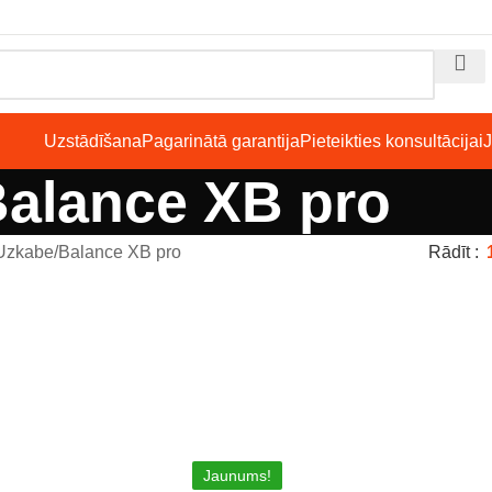
Uzstādīšana
Pagarinātā garantija
Pieteikties konsultācijai
alance XB pro
 Uzkabe
Balance XB pro
Rādīt
Jaunums!