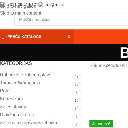
+371 29 414 171
rrc@rrc.lv
Skip to navigation
Skip to main content
PREČU KATALOGS
B
KATEGORIJAS
Sākums
Produkts
Robotizētie zāliena pļāvēji
48
Trimmeri/krūmgrieži
25
Pūtēji
7
Ķēdes zāģi
15
Zāles pļāvēji
34
Dzīvžoga šķēres
9
Zāliena uzkopšanas tehnika
Jaunums!
0