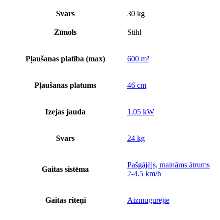
Svars
30 kg
Zīmols
Stihl
Pļaušanas platība (max)
600 m²
Pļaušanas platums
46 cm
Izejas jauda
1.05 kW
Svars
24 kg
Pašgājējs, maināms ātrums
Gaitas sistēma
2-4.5 km/h
Gaitas riteņi
Aizmugurējie