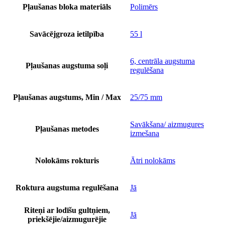
Pļaušanas bloka materiāls
Polimērs
Savācējgroza ietilpība
55 l
6, centrāla augstuma
Pļaušanas augstuma soļi
regulēšana
Pļaušanas augstums, Min / Max
25/75 mm
Savākšana/ aizmugures
Pļaušanas metodes
izmešana
Nolokāms rokturis
Ātri nolokāms
Roktura augstuma regulēšana
Jā
Riteņi ar lodīšu gultņiem,
Jā
priekšējie/aizmugurējie