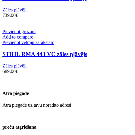
Zāles pļāvēji
739.00
€
Pievienot grozam
Add to compare
Pievienot vēlmju sarakstam
STIHL RMA 443 VC zāles pļāvējs
Zāles pļāvēji
689.00
€
Ātra piegāde
Ātra piegāde uz tavu norādīto adresi
preču atgriešana