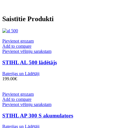
Saistītie Produkti
Pievienot grozam
Add to compare
Pievienot vēlmju sarakstam
STIHL AL 500 lādētājs
Baterijas un Lādētāji
199.00
€
Pievienot grozam
Add to compare
Pievienot vēlmju sarakstam
STIHL AP 300 S akumulators
Baterijas un Lādētāji