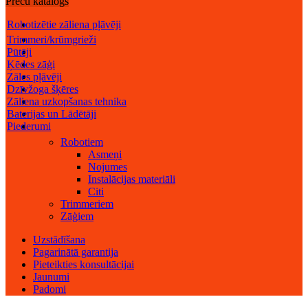
Preču katalogs
Robotizētie zāliena pļāvēji
Trimmeri/krūmgrieži
Pūtēji
Ķēdes zāģi
Zāles pļāvēji
Dzīvžoga šķēres
Zāliena uzkopšanas tehnika
Baterijas un Lādētāji
Piederumi
Robotiem
Asmeņi
Nojumes
Instalācijas materiāli
Citi
Trimmeriem
Zāģiem
Uzstādīšana
Pagarinātā garantija
Pieteikties konsultācijai
Jaunumi
Padomi