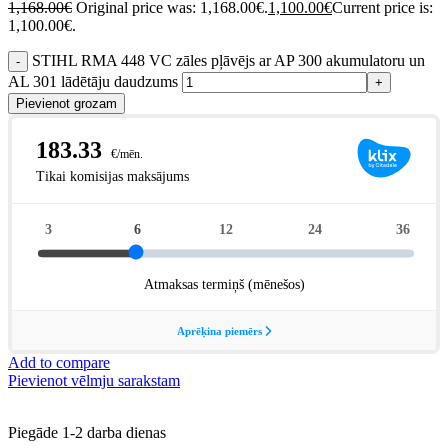
1,168.00
€
Original price was: 1,168.00€.
1,100.00
€
Current price is:
1,100.00€.
STIHL RMA 448 VC zāles pļāvējs ar AP 300 akumulatoru un
AL 301 lādētāju daudzums
Pievienot grozam
Add to compare
Pievienot vēlmju sarakstam
Piegāde 1-2 darba dienas