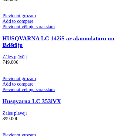
Pievienot grozam
Add to compare
Pievienot vēlmju sarakstam
HUSQVARNA LC 142iS ar akumulatoru un
lādētāju
Zāles pļāvēji
749.00
€
Pievienot grozam
Add to compare
Pievienot vēlmju sarakstam
Husqvarna LC 353iVX
Zāles pļāvēji
899.00
€
Pievienot grozam