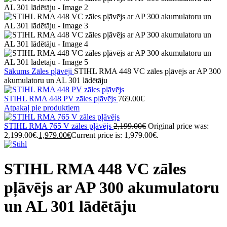
Sākums
Zāles pļāvēji
STIHL RMA 448 VC zāles pļāvējs ar AP 300
akumulatoru un AL 301 lādētāju
STIHL RMA 448 PV zāles pļāvējs
769.00
€
Atpakaļ pie produktiem
STIHL RMA 765 V zāles pļāvējs
2,199.00
€
Original price was:
2,199.00€.
1,979.00
€
Current price is: 1,979.00€.
STIHL RMA 448 VC zāles
pļāvējs ar AP 300 akumulatoru
un AL 301 lādētāju