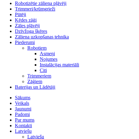
Robotizētie zāliena pļāvēji
Trimmeri/krūmgrieži
Pūtēji
Ķēdes zāģi
Zāles pļāvēji
Dzīvžoga šķēres
Zāliena uzkopšanas tehnika
Piederumi
Robotiem
Asmeņi
Nojumes
Instalācijas materiāli
Citi
Trimmeriem
Zāģiem
Baterijas un Lādētāji
Sākums
Veikals
Jaunumi
Padomi
Par mums
Kontakti
Latviešu
Latviešu