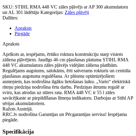
SKU:
STIHL RMA 448 VC zāles pļāvējs ar AP 300 akumulatoru
un AL 301 lādētāju
Kategorijas:
Zāles pļāvēji
Dalīties:
Apraksts
Piegāde
Apraksts
Aprīkots ar, iespējams, ērtāko roktura konstrukciju starp visiem
zāliena pļāvējiem. Jaudīgs 46 cm pļaušanas platuma STIHL RMA
448 VC akumulatora zāles pļāvējs vidējām zāliena platībām.
Regulējams augstums, salokāms, ērti satverams rokturis un centrāla
pļaušanas augstuma regulēšana. Ar plūsmu optimizējošiem
asmeņiem, kas nodrošina ilgāku lietošanas laiku. „Vario“ elektriskā
riteņu piedziņa nodrošina ērtu darbu. Piedziņas ātrumu regulē ar
sviru, kas atrodas uz stūres rata. RMA 448 VC ir 55 l zāles
savācējkaste ar piepildīšanas līmeņa indikatoru. Darbojas ar Stihl AP
sērijas akumulatoriem.
Ražots Austrijā.
RRC.lv nodrošina Garantijas un Pēcgarantijas servisu! Iespējama
piegāde.
Specifikācija