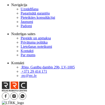
Navigācija
Uzstādīšana
Pagarinātā garantija
Pieteikties konsultācijai
Jaunumi
Padomi
Noderīgas saites
Piegāde un apmaksa
Privātuma politika
Lietošanas noteikumi
Kontakti
Par mums
Kontakti
Rīga, Ganību dambis 29b, LV-1005
+371 29 414 171
rrc@rrc.lv