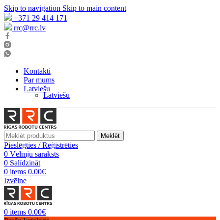
Skip to navigation
Skip to main content
+371 29 414 171
rrc@rrc.lv
Kontakti
Par mums
Latviešu
Latviešu
Meklēt
Pieslēgties / Reģistrēties
0
Vēlmju saraksts
0
Salīdzināt
0
items
0.00
€
Izvēlne
0
items
0.00
€