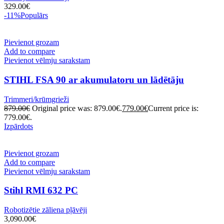
329.00
€
-11%
Populārs
Pievienot grozam
Add to compare
Pievienot vēlmju sarakstam
STIHL FSA 90 ar akumulatoru un lādētāju
Trimmeri/krūmgrieži
879.00
€
Original price was: 879.00€.
779.00
€
Current price is:
779.00€.
Izpārdots
Pievienot grozam
Add to compare
Pievienot vēlmju sarakstam
Stihl RMI 632 PC
Robotizētie zāliena pļāvēji
3,090.00
€