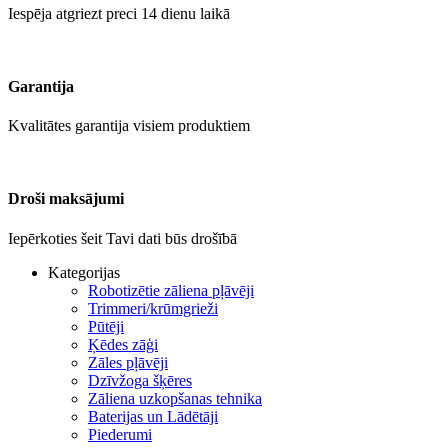
Iespēja atgriezt preci 14 dienu laikā
Garantija
Kvalitātes garantija visiem produktiem
Droši maksājumi
Iepērkoties šeit Tavi dati būs drošībā
Kategorijas
Robotizētie zāliena pļāvēji
Trimmeri/krūmgrieži
Pūtēji
Ķēdes zāģi
Zāles pļāvēji
Dzīvžoga šķēres
Zāliena uzkopšanas tehnika
Baterijas un Lādētāji
Piederumi