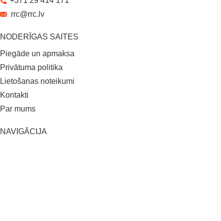
+371 29 414 171
rrc@rrc.lv
NODERĪGAS SAITES
Piegāde un apmaksa
Privātuma politika
Lietošanas noteikumi
Kontakti
Par mums
NAVIGĀCIJA
Uzstādīšana
Pagarinātā garantija
Pieteikties konsultācijai
Jaunumi
Padomi