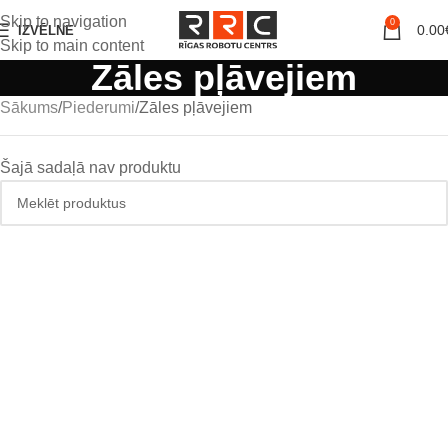
Skip to navigation
0
0.00
IZVĒLNE
Skip to main content
Zāles pļāvejiem
Sākums
Piederumi
Zāles pļāvejiem
Šajā sadaļā nav produktu