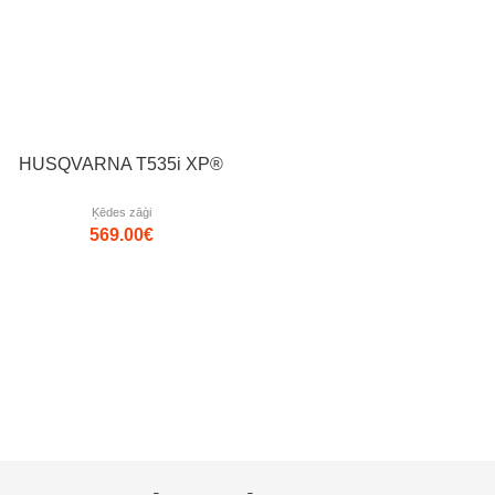
HUSQVARNA T535i XP®
Ķēdes zāģi
569.00
€