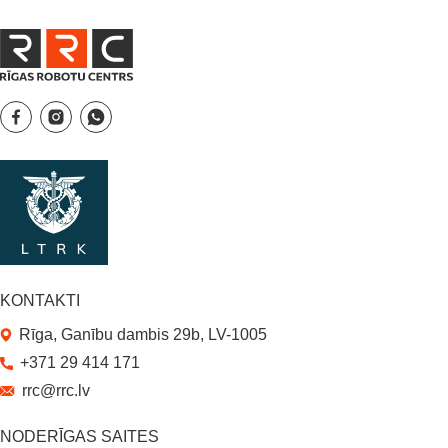
KONTAKTI
Rīga, Ganību dambis 29b, LV-1005
+371 29 414 171
rrc@rrc.lv
NODERĪGAS SAITES