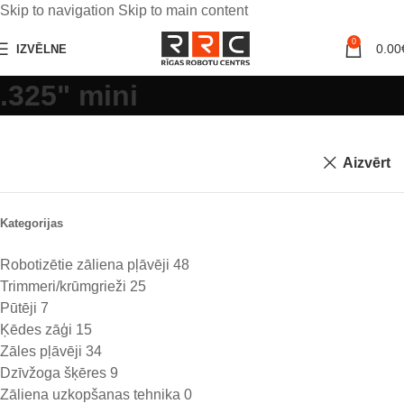
Skip to navigation
Skip to main content
0
0.00
IZVĒLNE
.325" mini
Aizvērt
Kategorijas
Robotizētie zāliena pļāvēji
48
Trimmeri/krūmgrieži
25
Pūtēji
7
Ķēdes zāģi
15
Zāles pļāvēji
34
Dzīvžoga šķēres
9
Zāliena uzkopšanas tehnika
0