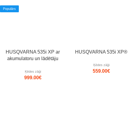
Populārs
HUSQVARNA 535i XP ar
HUSQVARNA 535i XP®
akumulatoru un lādētāju
Ķēdes zāģi
559.00
€
Ķēdes zāģi
999.00
€