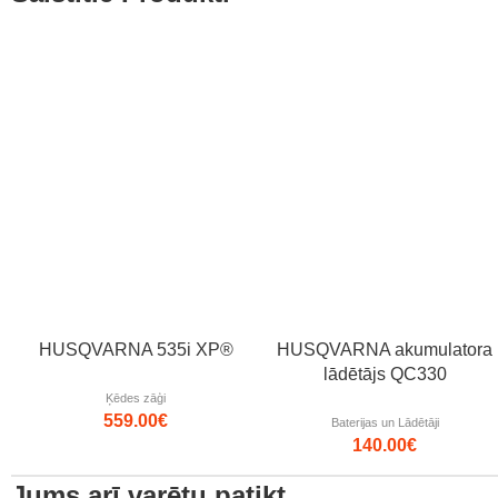
HUSQVARNA 535i XP®
HUSQVARNA akumulatora
lādētājs QC330
Ķēdes zāģi
559.00
€
Baterijas un Lādētāji
140.00
€
Jums arī varētu patikt…