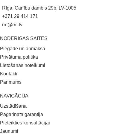
Rīga, Ganību dambis 29b, LV-1005
+371 29 414 171
rrc@rrc.lv
NODERĪGAS SAITES
Piegāde un apmaksa
Privātuma politika
Lietošanas noteikumi
Kontakti
Par mums
NAVIGĀCIJA
Uzstādīšana
Pagarinātā garantija
Pieteikties konsultācijai
Jaunumi