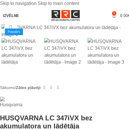
Skip to navigation
Skip to main content
0
0.00
IZVĒLNE
Noklikšķiniet, lai palielinātu
Populārs
Sākums
Zāles pļāvēji
HUSQVARNA LC 347iVX bez
akumulatora un lādētāja