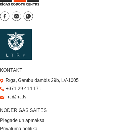
KONTAKTI
Rīga, Ganību dambis 29b, LV-1005
+371 29 414 171
rrc@rrc.lv
NODERĪGAS SAITES
Piegāde un apmaksa
Privātuma politika