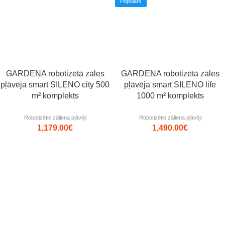
Populārs
GARDENA robotizētā zāles
GARDENA robotizētā zāles
pļāvēja smart SILENO city 500
pļāvēja smart SILENO life
m² komplekts
1000 m² komplekts
Robotizētie zāliena pļāvēji
Robotizētie zāliena pļāvēji
1,179.00
€
1,490.00
€