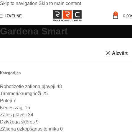
Skip to navigation
Skip to main content
0
0.00
IZVĒLNE
Gardena Smart
Aizvērt
Kategorijas
Robotizētie zāliena pļāvēji
48
Trimmeri/krūmgrieži
25
Pūtēji
7
Ķēdes zāģi
15
Zāles pļāvēji
34
Dzīvžoga šķēres
9
Zāliena uzkopšanas tehnika
0