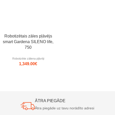
Robotizētais zāles pļāvējs
smart Gardena SILENO life,
750
Robotizētie zāliena pļāvēji
1,349.00
€
ĀTRA PIEGĀDE
Ātra piegāde uz tavu norādīto adresi