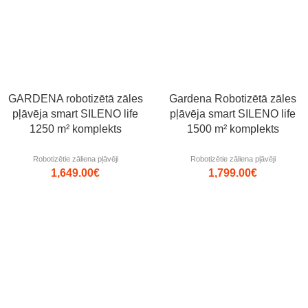
GARDENA robotizētā zāles
Gardena Robotizētā zāles
pļāvēja smart SILENO life
pļāvēja smart SILENO life
1250 m² komplekts
1500 m² komplekts
Robotizētie zāliena pļāvēji
Robotizētie zāliena pļāvēji
1,649.00
€
1,799.00
€