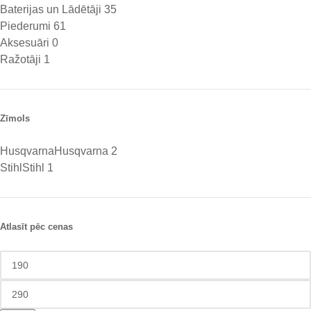
Baterijas un Lādētāji
35
Piederumi
61
Aksesuāri
0
Ražotāji
1
Zīmols
Husqvarna
Husqvarna
2
Stihl
Stihl
1
Atlasīt pēc cenas