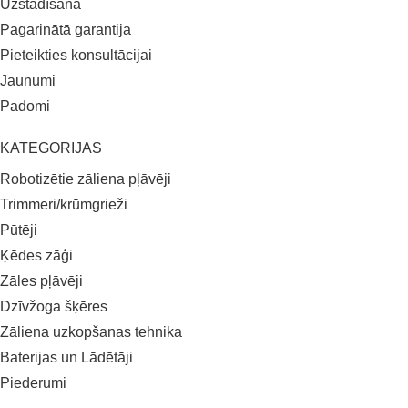
Uzstādīšana
Pagarinātā garantija
Pieteikties konsultācijai
Jaunumi
Padomi
KATEGORIJAS
Robotizētie zāliena pļāvēji
Trimmeri/krūmgrieži
Pūtēji
Ķēdes zāģi
Zāles pļāvēji
Dzīvžoga šķēres
Zāliena uzkopšanas tehnika
Baterijas un Lādētāji
Piederumi