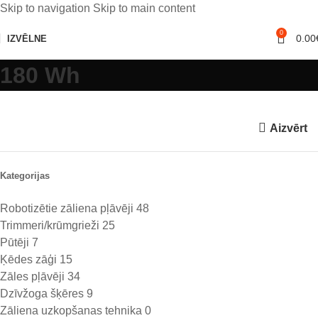
Skip to navigation
Skip to main content
0
0.00
IZVĒLNE
180 Wh
Aizvērt
Kategorijas
Robotizētie zāliena pļāvēji
48
Trimmeri/krūmgrieži
25
Pūtēji
7
Ķēdes zāģi
15
Zāles pļāvēji
34
Dzīvžoga šķēres
9
Zāliena uzkopšanas tehnika
0