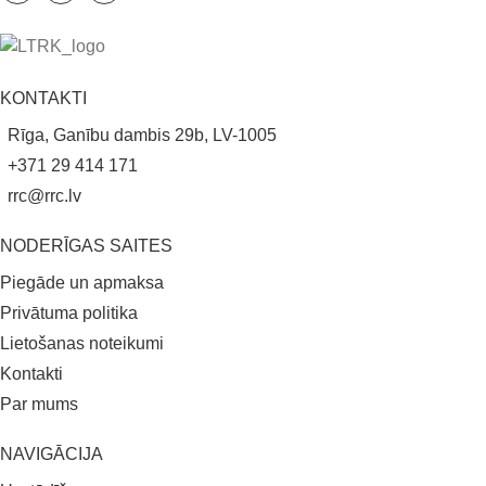
KONTAKTI
Rīga, Ganību dambis 29b, LV-1005
+371 29 414 171
rrc@rrc.lv
NODERĪGAS SAITES
Piegāde un apmaksa
Privātuma politika
Lietošanas noteikumi
Kontakti
Par mums
NAVIGĀCIJA