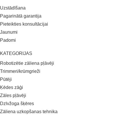
Uzstādīšana
Pagarinātā garantija
Pieteikties konsultācijai
Jaunumi
Padomi
KATEGORIJAS
Robotizētie zāliena pļāvēji
Trimmeri/krūmgrieži
Pūtēji
Ķēdes zāģi
Zāles pļāvēji
Dzīvžoga šķēres
Zāliena uzkopšanas tehnika
Baterijas un Lādētāji
Piederumi