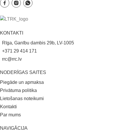
KONTAKTI
Rīga, Ganību dambis 29b, LV-1005
+371 29 414 171
rrc@rrc.lv
NODERĪGAS SAITES
Piegāde un apmaksa
Privātuma politika
Lietošanas noteikumi
Kontakti
Par mums
NAVIGĀCIJA