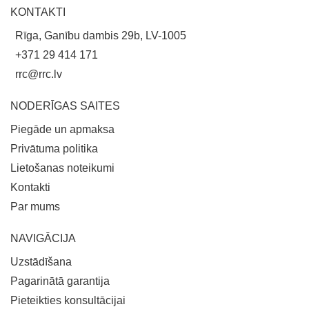
KONTAKTI
Rīga, Ganību dambis 29b, LV-1005
+371 29 414 171
rrc@rrc.lv
NODERĪGAS SAITES
Piegāde un apmaksa
Privātuma politika
Lietošanas noteikumi
Kontakti
Par mums
NAVIGĀCIJA
Uzstādīšana
Pagarinātā garantija
Pieteikties konsultācijai