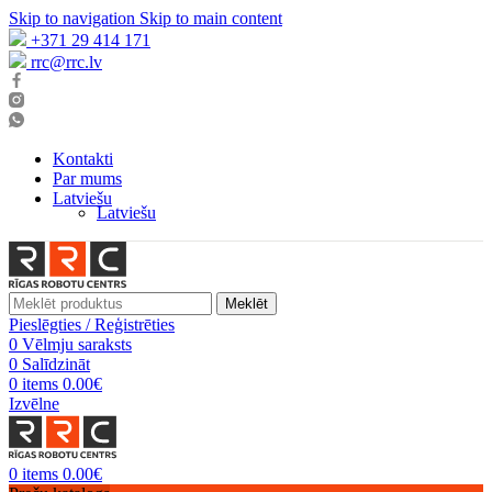
Skip to navigation
Skip to main content
+371 29 414 171
rrc@rrc.lv
Kontakti
Par mums
Latviešu
Latviešu
Meklēt
Pieslēgties / Reģistrēties
0
Vēlmju saraksts
0
Salīdzināt
0
items
0.00
€
Izvēlne
0
items
0.00
€