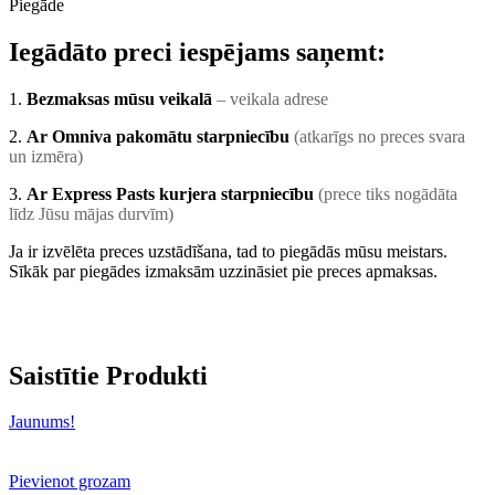
Piegāde
Iegādāto preci iespējams saņemt:
1.
Bezmaksas mūsu veikalā
– veikala adrese
2.
Ar Omniva pakomātu starpniecību
(atkarīgs no preces svara
un izmēra)
3.
Ar Express Pasts kurjera starpniecību
(prece tiks nogādāta
līdz Jūsu mājas durvīm)
Ja ir izvēlēta preces uzstādīšana, tad to piegādās mūsu meistars.
Sīkāk par piegādes izmaksām uzzināsiet pie preces apmaksas.
Saistītie Produkti
Jaunums!
Pievienot grozam