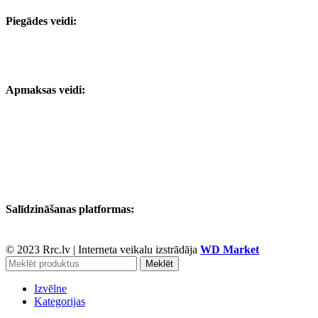
Piegādes veidi:
Apmaksas veidi:
Salīdzināšanas platformas:
© 2023 Rrc.lv
|
Interneta veikalu izstrādāja
WD Market
Meklēt
Izvēlne
Kategorijas