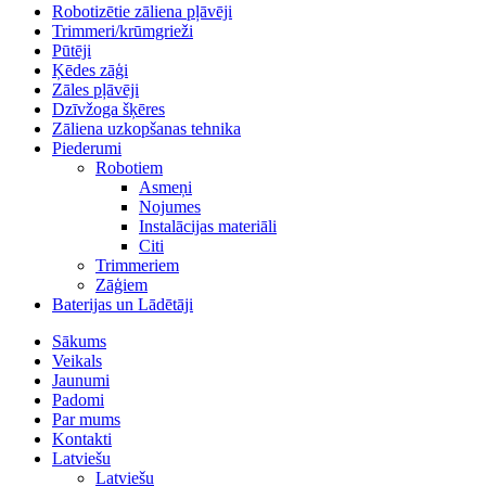
Robotizētie zāliena pļāvēji
Trimmeri/krūmgrieži
Pūtēji
Ķēdes zāģi
Zāles pļāvēji
Dzīvžoga šķēres
Zāliena uzkopšanas tehnika
Piederumi
Robotiem
Asmeņi
Nojumes
Instalācijas materiāli
Citi
Trimmeriem
Zāģiem
Baterijas un Lādētāji
Sākums
Veikals
Jaunumi
Padomi
Par mums
Kontakti
Latviešu
Latviešu