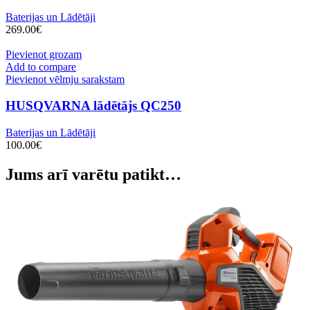
Baterijas un Lādētāji
269.00
€
Pievienot grozam
Add to compare
Pievienot vēlmju sarakstam
HUSQVARNA lādētājs QC250
Baterijas un Lādētāji
100.00
€
Jums arī varētu patikt…