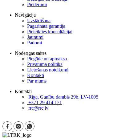
Piederumi
Navigācija
Uzstādīšana
Pagarinātā garantija
Pieteikties konsultācijai
Jaunumi
Padomi
Noderīgas saites
Piegāde un apmaksa
Privātuma politika
Lietošanas noteikumi
Kontakti
Par mums
Kontakti
Rīga, Ganību dambis 29b, LV-1005
+371 29 414 171
rrc@rrc.lv