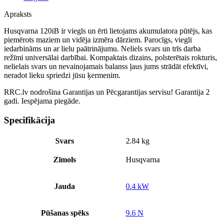
Apraksts
Husqvarna 120iB ir viegls un ērti lietojams akumulatora pūtējs, kas
piemērots maziem un vidēja izmēra dārziem. Parocīgs, viegli
iedarbināms un ar lielu paātrinājumu. Neliels svars un trīs darba
režīmi universālai darbībai. Kompaktais dizains, polsterētais rokturis,
nelielais svars un nevainojamais balanss ļaus jums strādāt efektīvi,
neradot lieku spriedzi jūsu ķermenim.
RRC.lv nodrošina Garantijas un Pēcgarantijas servisu! Garantija 2
gadi. Iespējama piegāde.
Specifikācija
Svars
2.84 kg
Zīmols
Husqvarna
Jauda
0.4 kW
Pūšanas spēks
9.6 N