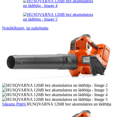
Noklikšķiniet, lai palielinātu
Sākums
Pūtēji
HUSQVARNA 120iB bez akumulatora un lādētāja