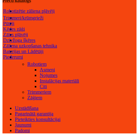
Preču katalogs
Robotizētie zāliena pļāvēji
Trimmeri/krūmgrieži
Pūtēji
Ķēdes zāģi
Zāles pļāvēji
Dzīvžoga šķēres
Zāliena uzkopšanas tehnika
Baterijas un Lādētāji
Piederumi
Robotiem
Asmeņi
Nojumes
Instalācijas materiāli
Citi
Trimmeriem
Zāģiem
Uzstādīšana
Pagarinātā garantija
Pieteikties konsultācijai
Jaunumi
Padomi