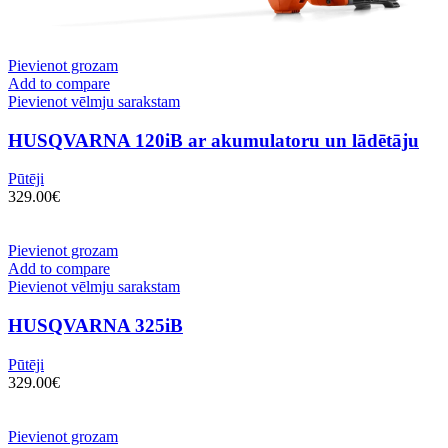
Pievienot grozam
Add to compare
Pievienot vēlmju sarakstam
HUSQVARNA 120iB ar akumulatoru un lādētāju
Pūtēji
329.00
€
Pievienot grozam
Add to compare
Pievienot vēlmju sarakstam
HUSQVARNA 325iB
Pūtēji
329.00
€
Pievienot grozam