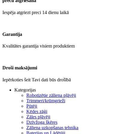
preču atgriešana
Iespēja atgriezt preci 14 dienu laikā
Garantija
Kvalitātes garantija visiem produktiem
Droši maksājumi
Iepērkoties šeit Tavi dati būs drošībā
Kategorijas
Robotizētie zāliena pļāvēji
Trimmeri/krūmgrieži
Pūtēji
Ķēdes zāģi
Zāles pļāvēji
Dzīvžoga šķēres
Zāliena uzkopšanas tehnika
Baterijas un Lādētāji