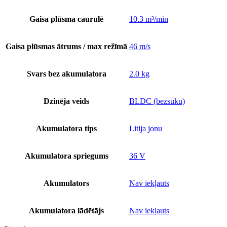
Gaisa plūsma caurulē
10.3 m³/min
Gaisa plūsmas ātrums / max režīmā
46 m/s
Svars bez akumulatora
2.0 kg
Dzinēja veids
BLDC (bezsuku)
Akumulatora tips
Litija jonu
Akumulatora spriegums
36 V
Akumulators
Nav iekļauts
Akumulatora lādētājs
Nav iekļauts