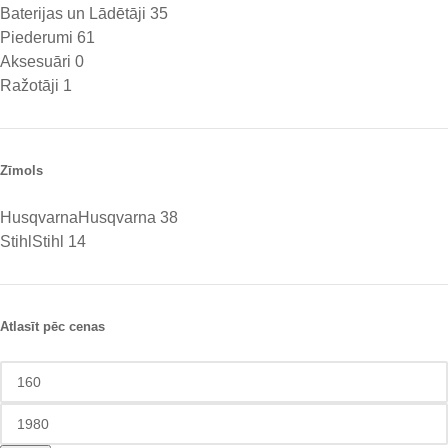
Baterijas un Lādētāji
35
Piederumi
61
Aksesuāri
0
Ražotāji
1
Zīmols
Husqvarna
Husqvarna
38
Stihl
Stihl
14
Atlasīt pēc cenas