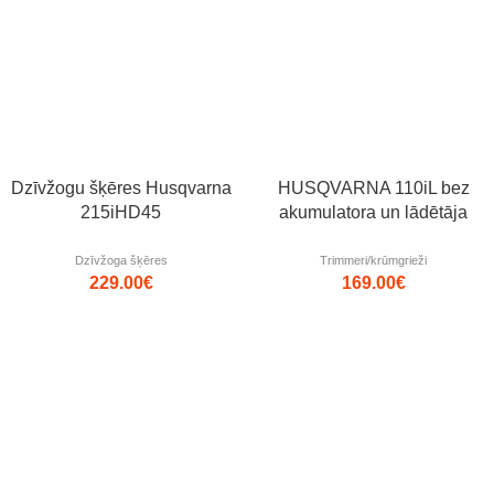
Jaunums!
Dzīvžogu šķēres Husqvarna
HUSQVARNA 110iL bez
215iHD45
akumulatora un lādētāja
Dzīvžoga šķēres
Trimmeri/krūmgrieži
229.00
€
169.00
€