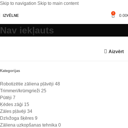
Skip to navigation
Skip to main content
0
0.00
IZVĒLNE
Nav iekļauts
Aizvērt
Kategorijas
Robotizētie zāliena pļāvēji
48
Trimmeri/krūmgrieži
25
Pūtēji
7
Ķēdes zāģi
15
Zāles pļāvēji
34
Dzīvžoga šķēres
9
Zāliena uzkopšanas tehnika
0