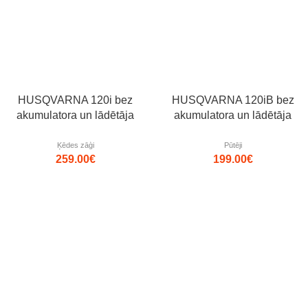
Izpārdots
HUSQVARNA 120i bez
HUSQVARNA 120iB bez
akumulatora un lādētāja
akumulatora un lādētāja
Ķēdes zāģi
Pūtēji
259.00
€
199.00
€
Jaunums!