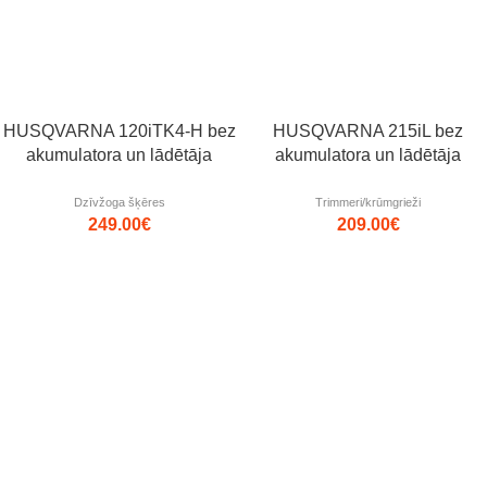
HUSQVARNA 120iTK4-H bez
HUSQVARNA 215iL bez
akumulatora un lādētāja
akumulatora un lādētāja
Dzīvžoga šķēres
Trimmeri/krūmgrieži
249.00
€
209.00
€
Populārs