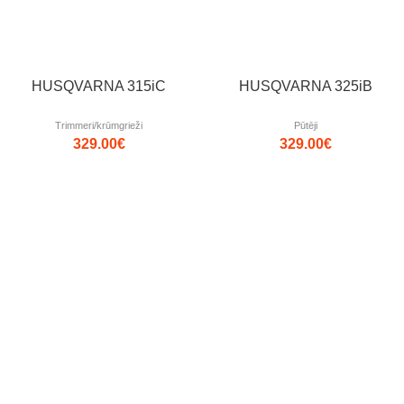
HUSQVARNA 315iC
HUSQVARNA 325iB
Trimmeri/krūmgrieži
Pūtēji
329.00
€
329.00
€