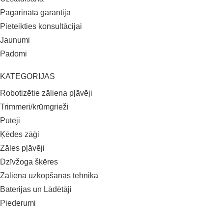
Pagarinātā garantija
Pieteikties konsultācijai
Jaunumi
Padomi
KATEGORIJAS
Robotizētie zāliena pļāvēji
Trimmeri/krūmgrieži
Pūtēji
Ķēdes zāģi
Zāles pļāvēji
Dzīvžoga šķēres
Zāliena uzkopšanas tehnika
Baterijas un Lādētāji
Piederumi