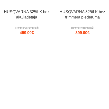
HUSQVARNA 325iLK bez
HUSQVARNA 325iLK bez
aku/lādētāja
trimmera piederuma
Trimmeri/krūmgrieži
Trimmeri/krūmgrieži
499.00
€
399.00
€
Izpārdots