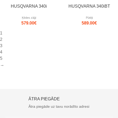
HUSQVARNA 340i
HUSQVARNA 340iBT
Ķēdes zāģi
Pūtēji
579.00
€
589.00
€
1
2
3
4
5
→
ĀTRA PIEGĀDE
Ātra piegāde uz tavu norādīto adresi