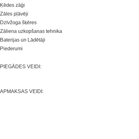
Ķēdes zāģi
Zāles pļāvēji
Dzīvžoga šķēres
Zāliena uzkopšanas tehnika
Baterijas un Lādētāji
Piederumi
PIEGĀDES VEIDI:
APMAKSAS VEIDI:
SALĪDZINĀŠANAS PLATFORMAS: