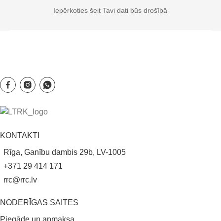
Iepērkoties šeit Tavi dati būs drošībā
KONTAKTI
Rīga, Ganību dambis 29b, LV-1005
+371 29 414 171
rrc@rrc.lv
NODERĪGAS SAITES
Piegāde un apmaksa