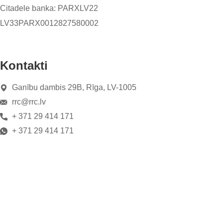
Citadele banka: PARXLV22
LV33PARX0012827580002
Kontakti
Ganību dambis 29B, Rīga, LV-1005
rrc@rrc.lv
+ 371 29 414 171
+ 371 29 414 171