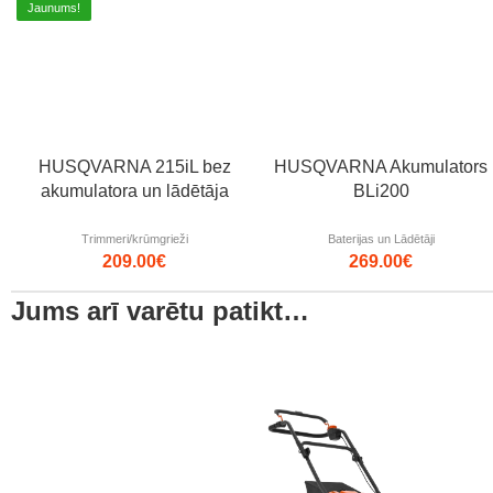
Jaunums!
HUSQVARNA 215iL bez
HUSQVARNA Akumulators
akumulatora un lādētāja
BLi200
Trimmeri/krūmgrieži
Baterijas un Lādētāji
209.00
€
269.00
€
Jums arī varētu patikt…