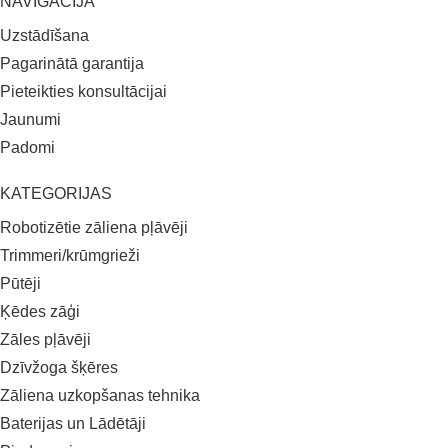
NAVIGĀCIJA
Uzstādīšana
Pagarinātā garantija
Pieteikties konsultācijai
Jaunumi
Padomi
KATEGORIJAS
Robotizētie zāliena pļāvēji
Trimmeri/krūmgrieži
Pūtēji
Ķēdes zāģi
Zāles pļāvēji
Dzīvžoga šķēres
Zāliena uzkopšanas tehnika
Baterijas un Lādētāji