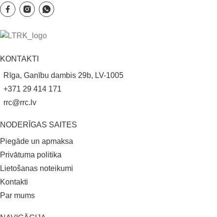
KONTAKTI
Rīga, Ganību dambis 29b, LV-1005
+371 29 414 171
rrc@rrc.lv
NODERĪGAS SAITES
Piegāde un apmaksa
Privātuma politika
Lietošanas noteikumi
Kontakti
Par mums