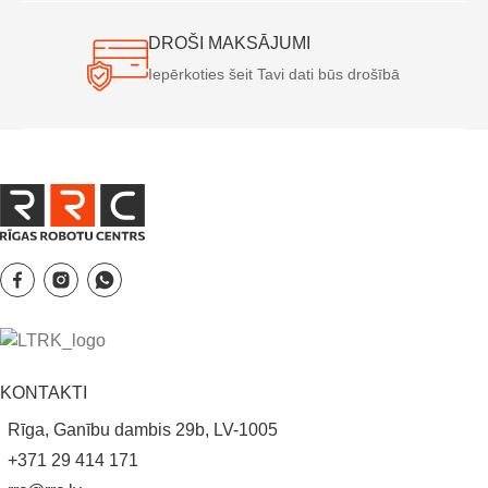
DROŠI MAKSĀJUMI
Iepērkoties šeit Tavi dati būs drošībā
KONTAKTI
Rīga, Ganību dambis 29b, LV-1005
+371 29 414 171