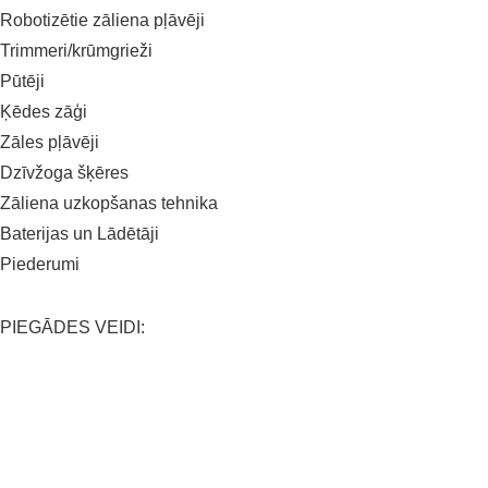
Robotizētie zāliena pļāvēji
Trimmeri/krūmgrieži
Pūtēji
Ķēdes zāģi
Zāles pļāvēji
Dzīvžoga šķēres
Zāliena uzkopšanas tehnika
Baterijas un Lādētāji
Piederumi
PIEGĀDES VEIDI:
APMAKSAS VEIDI: