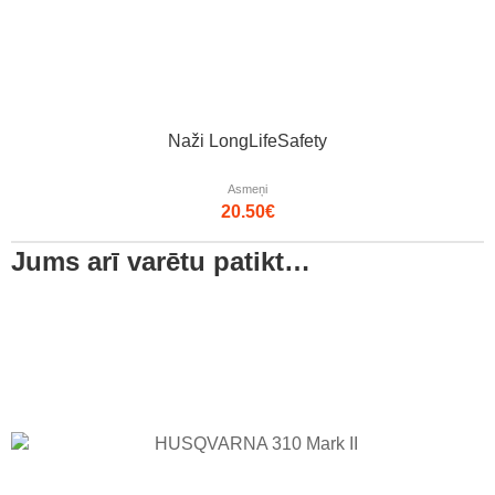
Naži LongLifeSafety
Asmeņi
20.50
€
Jums arī varētu patikt…