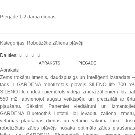
Piegāde 1-2 darba dienas
Kategorijas:
Robotizētie zāliena pļāvēji
Dalīties:
APRAKSTS
PIEGĀDE
Apraksts
Zems trokšņu līmenis, daudzpusīgs un inteliģenti izstrādāts –
tāds ir GARDENA robotizētais pļāvējs SILENO life 700 m².
SILENO life ir ideāli piemērots vidēja izmēra zālieniem līdz pat
550 m2, apvienojot augstu veiktspēju un precizitāti ar ērtu
pļaušanu. Sāksim! Paņemiet viedtālruni un izmantojiet
GARDENA Bluetooth® lietotni, lai ievadītu zāliena izmēru,
vēlamās pļaušanas dienas un vēlamo sākuma laiku. Jūsu
robotizētais zāles pļāvējs nosaka optimālo zāles pļaušanas