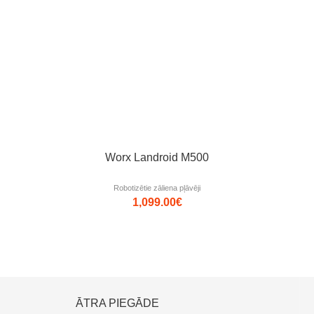
0% nomaksa uz 6 mēn.
Worx Landroid M500
Robotizētie zāliena pļāvēji
1,099.00
€
ĀTRA PIEGĀDE