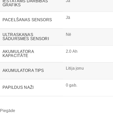
Jā
IESTATĀMS DARBĪBAS
GRAFIKS
Jā
PACELŠANAS SENSORS
Nē
ULTRASKAŅAS
SADURSMES SENSORI
2.0 Ah
AKUMULATORA
KAPACITĀTE
Litija jonu
AKUMULATORA TIPS
0 gab.
PAPILDUS NAŽI
Piegāde