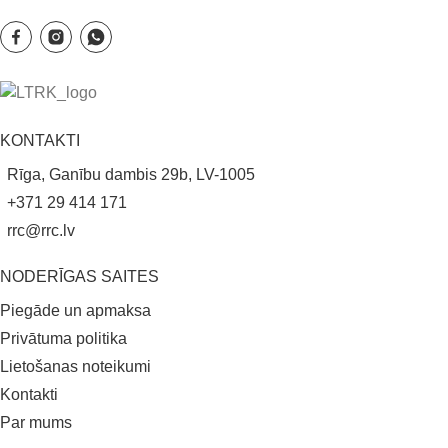
KONTAKTI
Rīga, Ganību dambis 29b, LV-1005
+371 29 414 171
rrc@rrc.lv
NODERĪGAS SAITES
Piegāde un apmaksa
Privātuma politika
Lietošanas noteikumi
Kontakti
Par mums