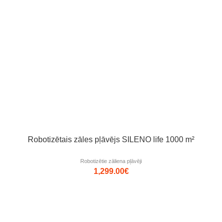
Robotizētais zāles pļāvējs SILENO life 1000 m²
Robotizētie zāliena pļāvēji
1,299.00
€