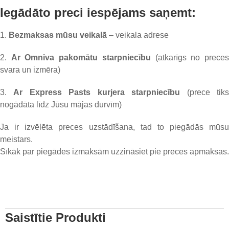
Iegādāto preci iespējams saņemt:
1.
Bezmaksas mūsu veikalā
– veikala adrese
2.
Ar Omniva pakomātu starpniecību
(atkarīgs no prece
svara un izmēra)
3.
Ar Express Pasts kurjera starpniecību
(prece tik
nogādāta līdz Jūsu mājas durvīm)
Ja ir izvēlēta preces uzstādīšana, tad to piegādās mūsu
meistars.
Sīkāk par piegādes izmaksām uzzināsiet pie preces apmaksas.
Saistītie Produkti