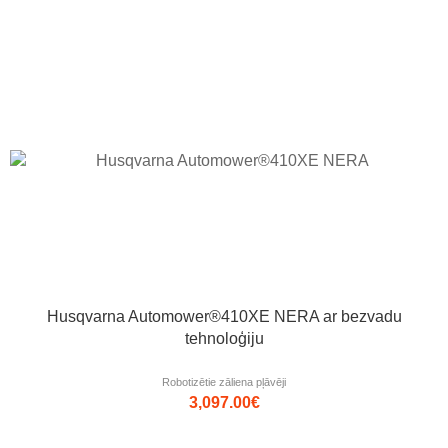
Husqvarna Automower®410XE NERA ar bezvadu
tehnoloģiju
Robotizētie zāliena pļāvēji
3,097.00
€