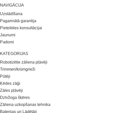
NAVIGĀCIJA
Uzstādīšana
Pagarinātā garantija
Pieteikties konsultācijai
Jaunumi
Padomi
KATEGORIJAS
Robotizētie zāliena pļāvēji
Trimmeri/krūmgrieži
Pūtēji
Ķēdes zāģi
Zāles pļāvēji
Dzīvžoga šķēres
Zāliena uzkopšanas tehnika
Baterijas un Lādētāji