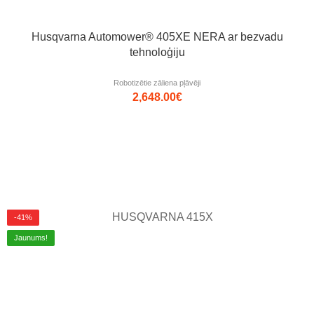
Husqvarna Automower® 405XE NERA ar bezvadu
tehnoloģiju
Robotizētie zāliena pļāvēji
2,648.00
€
-41%
Jaunums!