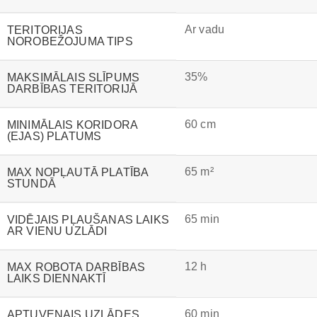
Ar vadu
TERITORIJAS
NOROBEŽOJUMA TIPS
35%
MAKSIMĀLAIS SLĪPUMS
DARBĪBAS TERITORIJĀ
60 cm
MINIMĀLAIS KORIDORA
(EJAS) PLATUMS
65 m²
MAX NOPĻAUTĀ PLATĪBA
STUNDĀ
65 min
VIDĒJAIS PĻAUŠANAS LAIKS
AR VIENU UZLĀDI
12 h
MAX ROBOTA DARBĪBAS
LAIKS DIENNAKTĪ
60 min
APTUVENAIS UZLĀDES