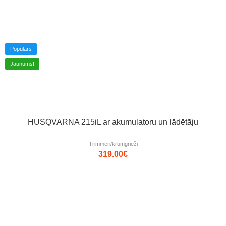
Populārs
Jaunums!
HUSQVARNA 215iL ar akumulatoru un lādētāju
Trimmeri/krūmgrieži
319.00
€