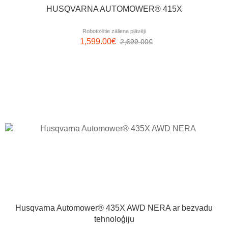
HUSQVARNA AUTOMOWER® 415X
Robotizētie zāliena pļāvēji
1,599.00
€
2,699.00
€
Husqvarna Automower® 435X AWD NERA ar bezvadu
tehnoloģiju