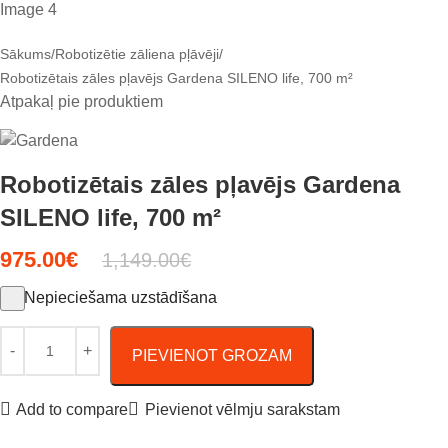
Sākums
Robotizētie zāliena pļāvēji
Robotizētais zāles pļavējs Gardena SILENO life, 700 m²
Atpakaļ pie produktiem
Robotizētais zāles pļavējs Gardena
SILENO life, 700 m²
975.00
€
1,149.00
€
Nepieciešama uzstādīšana
PIEVIENOT GROZAM
Add to compare
Pievienot vēlmju sarakstam