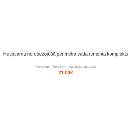
Husqvarna norobežojošā perimetra vada remonta komplekts
,
,
Piederumi
Robotiem
Instalācijas materiāli
21.00
€