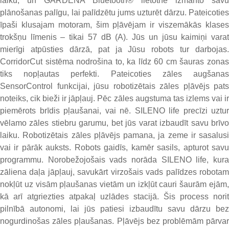
laiku, un GARDENA Bluetooth® lietotne izmanto savu
plānošanas palīgu, lai palīdzētu jums uzturēt dārzu. Pateicoties
īpaši klusajam motoram, šim pļāvējam ir viszemākās klases
trokšņu līmenis – tikai 57 dB (A). Jūs un jūsu kaimiņi varat
mierīgi atpūsties dārzā, pat ja Jūsu robots tur darbojas.
CorridorCut sistēma nodrošina to, ka līdz 60 cm šauras zonas
tiks nopļautas perfekti. Pateicoties zāles augšanas
SensorControl funkcijai, jūsu robotizētais zāles pļāvējs pats
noteiks, cik bieži ir jāpļauj. Pēc zāles augstuma tas izlems vai ir
piemērots brīdis pļaušanai, vai nē. SILENO life precīzi uztur
vēlamo zāles stiebru garumu, bet jūs varat izbaudīt savu brīvo
laiku. Robotizētais zāles pļāvējs pamana, ja zeme ir sasalusi
vai ir pārāk auksts. Robots gaidīs, kamēr sasils, apturot savu
programmu. Norobežojošais vads norāda SILENO life, kura
zāliena daļa jāpļauj, savukārt virzošais vads palīdzes robotam
nokļūt uz visām pļaušanas vietām un izkļūt cauri šaurām ejām,
kā arī atgriezties atpakaļ uzlādes stacijā. Šis process norit
pilnībā autonomi, lai jūs patiesi izbaudītu savu dārzu bez
nogurdinošas zāles pļaušanas. Pļāvējs bez problēmām pārvar