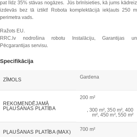
pat līdz 35% stāvas nogāzes. Jūs brīnīsieties, kā jums kādreiz
izdevās bez tā iztikt! Robota komplektācijā iekļauts 250 m
perimetra vads.
Ražots EU.
RRC.lv nodrošina robotu Instalāciju, Garantijas un
Pēcgarantijas servisu.
Specifikācija
Gardena
ZĪMOLS
200 m²
REKOMENDĒJAMĀ
PĻAUŠANAS PLATĪBA
,
300 m²
,
350 m²
,
400
m²
,
450 m²
,
550 m²
700 m²
PĻAUŠANAS PLATĪBA (MAX)