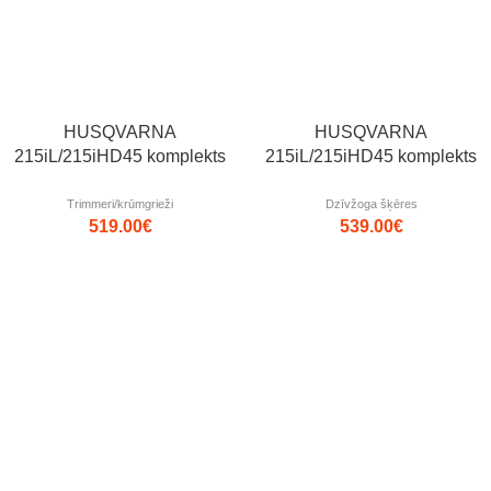
HUSQVARNA
HUSQVARNA
215iL/215iHD45 komplekts
215iL/215iHD45 komplekts
Trimmeri/krūmgrieži
Dzīvžoga šķēres
519.00
€
539.00
€
Populārs