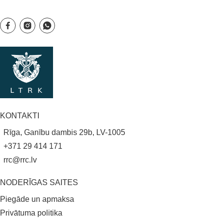
KONTAKTI
Rīga, Ganību dambis 29b, LV-1005
+371 29 414 171
rrc@rrc.lv
NODERĪGAS SAITES
Piegāde un apmaksa
Privātuma politika