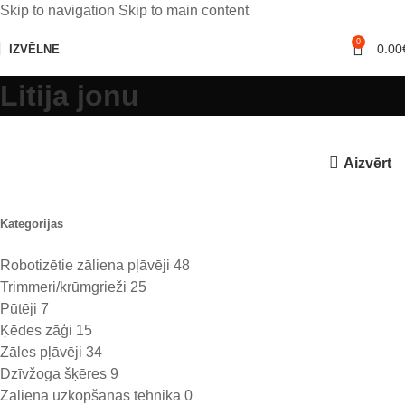
Skip to navigation
Skip to main content
0
0.00
IZVĒLNE
Litija jonu
Aizvērt
Kategorijas
Robotizētie zāliena pļāvēji
48
Trimmeri/krūmgrieži
25
Pūtēji
7
Ķēdes zāģi
15
Zāles pļāvēji
34
Dzīvžoga šķēres
9
Zāliena uzkopšanas tehnika
0