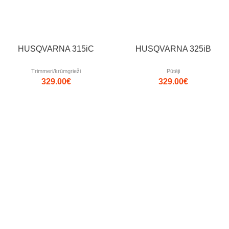
HUSQVARNA 315iC
HUSQVARNA 325iB
Trimmeri/krūmgrieži
Pūtēji
329.00
€
329.00
€