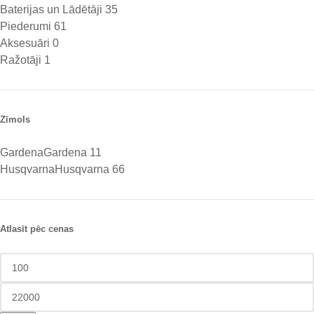
Baterijas un Lādētāji
35
Piederumi
61
Aksesuāri
0
Ražotāji
1
Zīmols
Gardena
Gardena
11
Husqvarna
Husqvarna
66
Atlasīt pēc cenas