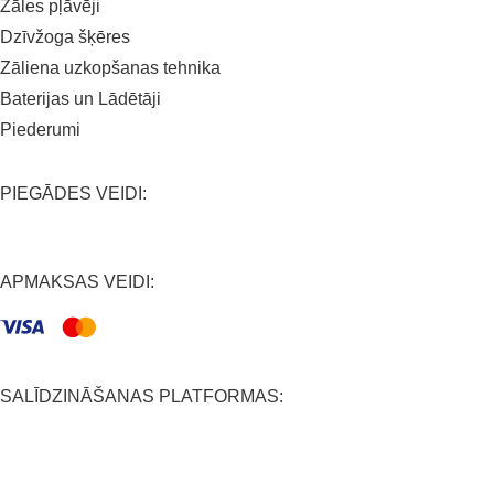
Zāles pļāvēji
Dzīvžoga šķēres
Zāliena uzkopšanas tehnika
Baterijas un Lādētāji
Piederumi
PIEGĀDES VEIDI:
APMAKSAS VEIDI:
SALĪDZINĀŠANAS PLATFORMAS: