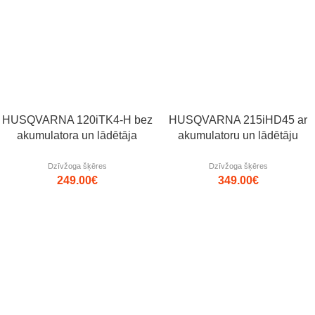
Jaunums!
HUSQVARNA 120iTK4-H bez
HUSQVARNA 215iHD45 ar
akumulatora un lādētāja
akumulatoru un lādētāju
Dzīvžoga šķēres
Dzīvžoga šķēres
249.00
€
349.00
€