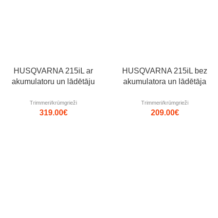
Populārs
Jaunums!
Jaunums!
HUSQVARNA 215iL ar
HUSQVARNA 215iL bez
akumulatoru un lādētāju
akumulatora un lādētāja
Trimmeri/krūmgrieži
Trimmeri/krūmgrieži
319.00
€
209.00
€