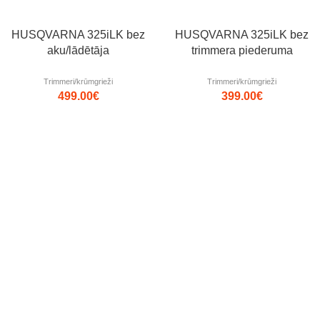
HUSQVARNA 325iLK bez
HUSQVARNA 325iLK bez
aku/lādētāja
trimmera piederuma
Trimmeri/krūmgrieži
Trimmeri/krūmgrieži
499.00
€
399.00
€
Izpārdots