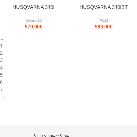
HUSQVARNA 340i
HUSQVARNA 340iBT
Ķēdes zāģi
Pūtēji
579.00
€
589.00
€
←
1
2
3
4
5
6
7
→
ĀTRA PIEGĀDE