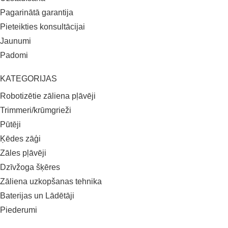
Pagarinātā garantija
Pieteikties konsultācijai
Jaunumi
Padomi
KATEGORIJAS
Robotizētie zāliena pļāvēji
Trimmeri/krūmgrieži
Pūtēji
Ķēdes zāģi
Zāles pļāvēji
Dzīvžoga šķēres
Zāliena uzkopšanas tehnika
Baterijas un Lādētāji
Piederumi