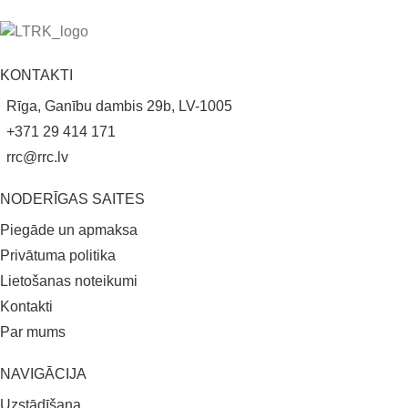
KONTAKTI
Rīga, Ganību dambis 29b, LV-1005
+371 29 414 171
rrc@rrc.lv
NODERĪGAS SAITES
Piegāde un apmaksa
Privātuma politika
Lietošanas noteikumi
Kontakti
Par mums
NAVIGĀCIJA
Uzstādīšana