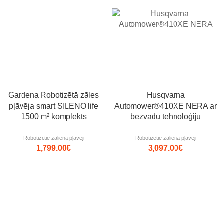
Gardena Robotizētā zāles
Husqvarna
pļāvēja smart SILENO life
Automower®410XE NERA ar
1500 m² komplekts
bezvadu tehnoloģiju
Robotizētie zāliena pļāvēji
Robotizētie zāliena pļāvēji
1,799.00
€
3,097.00
€