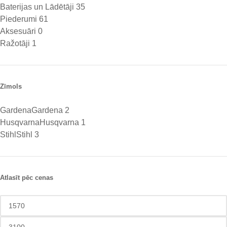
Baterijas un Lādētāji
35
Piederumi
61
Aksesuāri
0
Ražotāji
1
Zīmols
Gardena
Gardena
2
Husqvarna
Husqvarna
1
Stihl
Stihl
3
Atlasīt pēc cenas