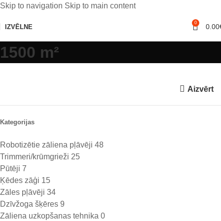
Skip to navigation
Skip to main content
0
0.00
IZVĒLNE
1500 m²
Aizvērt
Kategorijas
Robotizētie zāliena pļāvēji
48
Trimmeri/krūmgrieži
25
Pūtēji
7
Ķēdes zāģi
15
Zāles pļāvēji
34
Dzīvžoga šķēres
9
Zāliena uzkopšanas tehnika
0