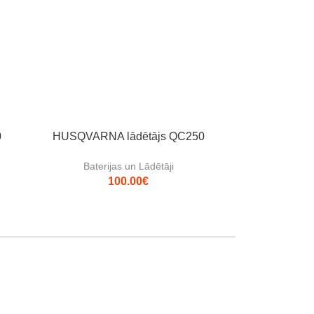
0
HUSQVARNA lādētājs QC250
Baterijas un Lādētāji
100.00
€