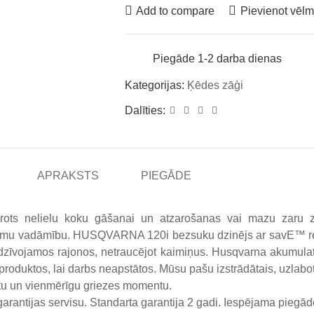
Add to compare
Pievienot vēlm
Piegāde 1-2 darba dienas
Kategorijas:
Ķēdes zāģi
Dalīties:
APRAKSTS
PIEGĀDE
mērots nelielu koku gāšanai un atzarošanas vai mazu zaru zā
jamu vadāmību. HUSQVARNA 120i bezsuku dzinējs ar savE™ rež
ojamos rajonos, netraucējot kaimiņus. Husqvarna akumulatori ir 
a produktos, lai darbs neapstātos. Mūsu pašu izstrādātais, uzlab
stu un vienmērīgu griezes momentu.
arantijas servisu. Standarta garantija 2 gadi. Iespējama piegād