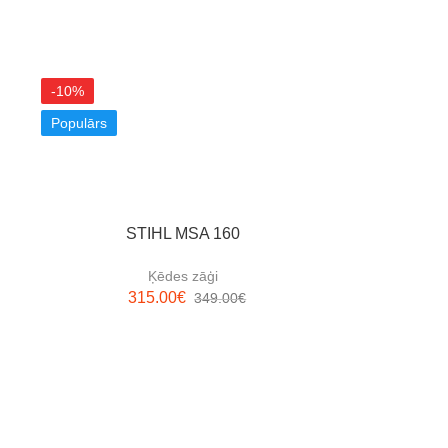
-10%
Populārs
n
STIHL MSA 160
ST
Ķēdes zāģi
315.00
€
349.00
€