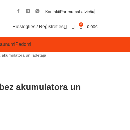
Kontakti
Par mums
Latviešu
0
Pieslēgties / Reģistrēties
0.00
€
Jaunumi
Padomi
akumulatora un lādētāja
ez akumulatora un