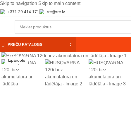
Skip to navigation
Skip to main content
+371 29 414 171
rrc@rrc.lv
PREČU KATALOGS
Noklikšķiniet, lai palielinātu
Izpārdots