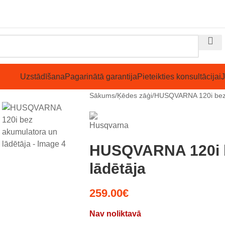
Uzstādīšana
Pagarinātā garantija
Pieteikties konsultācijai
Sākums
Ķēdes zāģi
HUSQVARNA 120i bez 
HUSQVARNA 120i b
lādētāja
259.00
€
Nav noliktavā