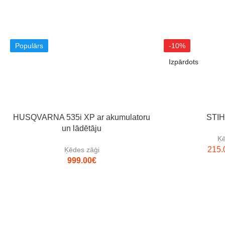
Populārs
-10%
Izpārdots
HUSQVARNA 535i XP ar akumulatoru
STIH
un lādētāju
Ķē
215.
Ķēdes zāģi
999.00
€