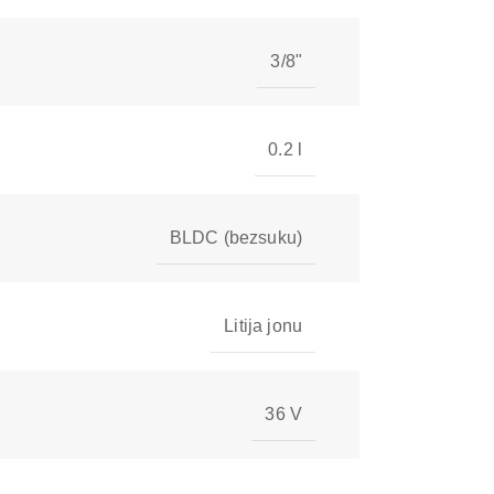
3/8"
0.2 l
BLDC (bezsuku)
Litija jonu
36 V