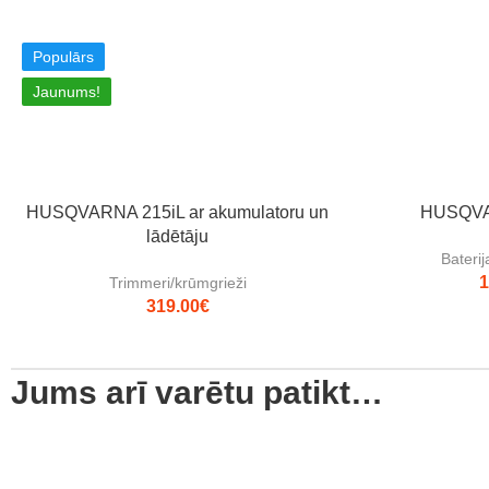
Populārs
Jaunums!
HUSQVARNA 215iL ar akumulatoru un
HUSQVA
lādētāju
Baterij
1
Trimmeri/krūmgrieži
319.00
€
Jums arī varētu patikt…