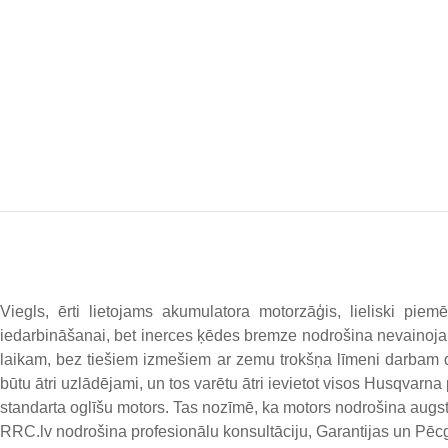
Viegls, ērti lietojams akumulatora motorzāģis, lieliski pie
iedarbināšanai, bet inerces ķēdes bremze nodrošina nevaino
laikam, bez tiešiem izmešiem ar zemu trokšņa līmeni darbam dzīv
būtu ātri uzlādējami, un tos varētu ātri ievietot visos Husqvarn
standarta oglīšu motors. Tas nozīmē, ka motors nodrošina aug
RRC.lv nodrošina profesionālu konsultāciju, Garantijas un Pēcg