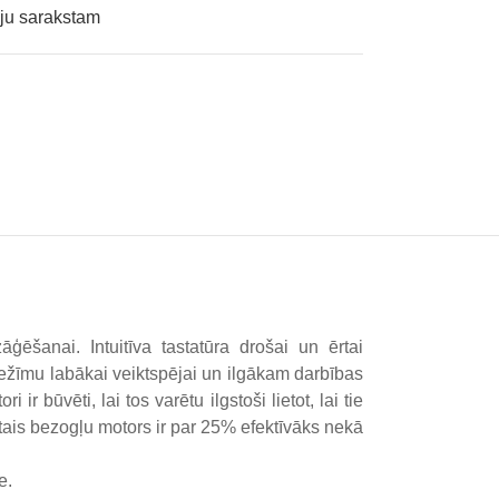
ju sarakstam
ģēšanai. Intuitīva tastatūra drošai un ērtai
īmu labākai veiktspējai un ilgākam darbības
būvēti, lai tos varētu ilgstoši lietot, lai tie
otais bezogļu motors ir par 25% efektīvāks nekā
e.