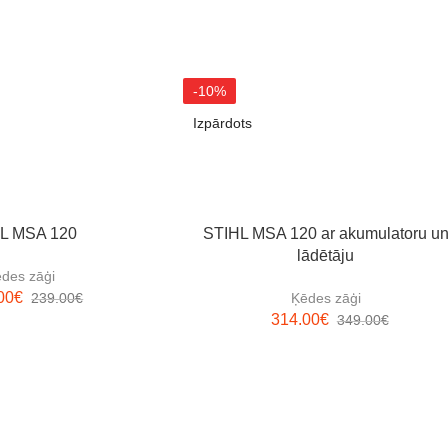
-10%
Izpārdots
L MSA 120
STIHL MSA 120 ar akumulatoru u
lādētāju
des zāģi
00
€
239.00
€
Ķēdes zāģi
314.00
€
349.00
€