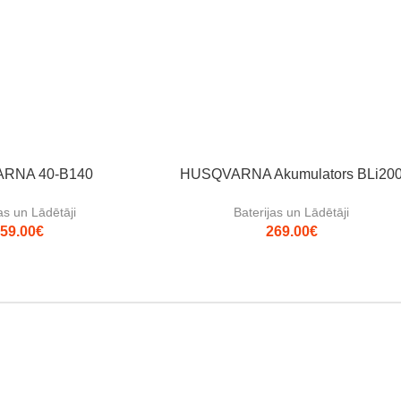
RNA 40-B140
HUSQVARNA Akumulators BLi20
as un Lādētāji
Baterijas un Lādētāji
59.00
€
269.00
€