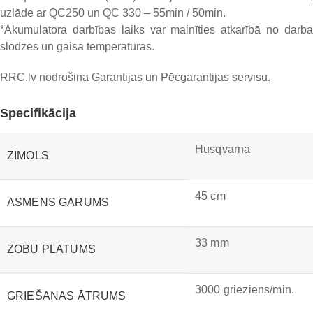
uzlāde ar QC250 un QC 330 – 55min / 50min.
*Akumulatora darbības laiks var mainīties atkarībā no darba
slodzes un gaisa temperatūras.
RRC.lv nodrošina Garantijas un Pēcgarantijas servisu.
Specifikācija
Husqvarna
ZĪMOLS
45 cm
ASMENS GARUMS
33 mm
ZOBU PLATUMS
3000 grieziens/min.
GRIEŠANAS ĀTRUMS