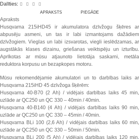
Dalīties:
APRAKSTS
PIEGĀDE
Apraksts
Husqvarna 215iHD45 ir akumulatora dzīvžogu šķēres ar
abpusēju asmeni, un tas ir labi izmantojams dažādiem
dzīvžogiem. Vieglas un labi izsvarotas, viegli ieslēdzamas, ar
augstākās klases dizainu, griešanas veiktspēju un izturību.
Aprīkotas ar mūsu atjaunoto lietotāja saskarni, metāla
reduktora korpusu un bezapkopes motoru.
Mūsu rekomendējamie akumulatori un to darbības laiks ar
Husqvarna 215iHD 45 dzīvžoga šķērēm:
Husqvarna 40-B70 (2 Ah) / vidējais darbības laiks 45 min,
uzlāde ar QC250 un QC 330 – 40min / 40min.
Husqvarna 40-B140 (4 Ah) / vidējais darbības laiks 90 min,
uzlāde ar QC250 un QC 330 – 45min / 40min.
Husqvarna BLi 100 (2,6 Ah) / vidējais darbības laiks 60 min,
uzlāde ar QC250 un QC 330 – 50min / 50min.
Husqvarna BLi 200 (5 Ah) / vidējais darbības laiks 120 min,