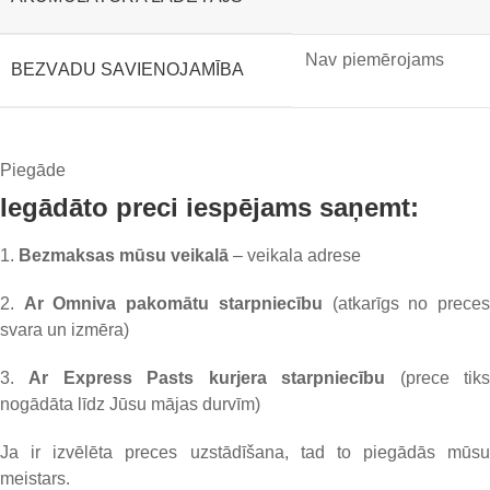
Nav piemērojams
BEZVADU SAVIENOJAMĪBA
Piegāde
Iegādāto preci iespējams saņemt:
1.
Bezmaksas mūsu veikalā
– veikala adrese
2.
Ar Omniva pakomātu starpniecību
(atkarīgs no prece
svara un izmēra)
3.
Ar Express Pasts kurjera starpniecību
(prece tik
nogādāta līdz Jūsu mājas durvīm)
Ja ir izvēlēta preces uzstādīšana, tad to piegādās mūsu
meistars.