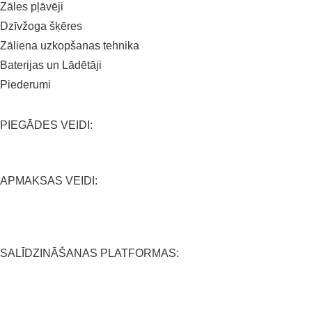
Zāles pļāvēji
Dzīvžoga šķēres
Zāliena uzkopšanas tehnika
Baterijas un Lādētāji
Piederumi
PIEGĀDES VEIDI:
APMAKSAS VEIDI:
SALĪDZINĀŠANAS PLATFORMAS: