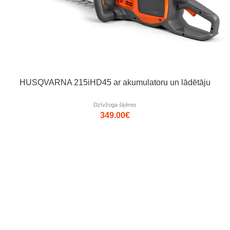
HUSQVARNA 215iHD45 ar akumulatoru un lādētāju
Dzīvžoga šķēres
349.00
€