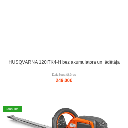
HUSQVARNA 120iTK4-H bez akumulatora un lādētāja
Dzīvžoga šķēres
249.00
€
Jaunums!