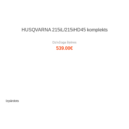
HUSQVARNA 215iL/215iHD45 komplekts
Dzīvžoga šķēres
539.00
€
Izpārdots