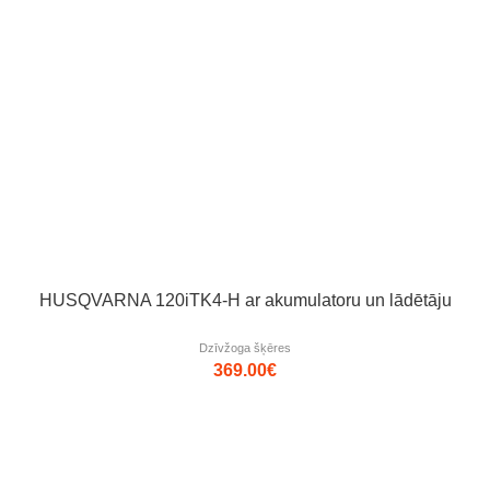
HUSQVARNA 120iTK4-H ar akumulatoru un lādētāju
Dzīvžoga šķēres
369.00
€