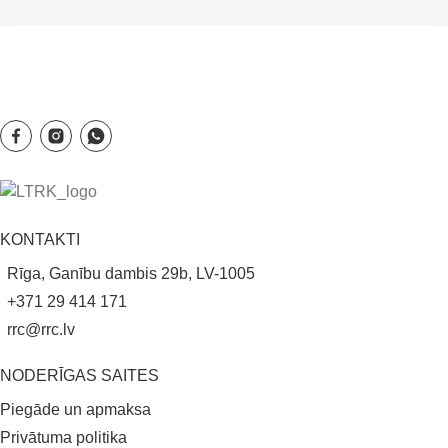
KONTAKTI
Rīga, Ganību dambis 29b, LV-1005
+371 29 414 171
rrc@rrc.lv
NODERĪGAS SAITES
Piegāde un apmaksa
Privātuma politika