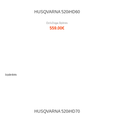
HUSQVARNA 520iHD60
Dzīvžoga šķēres
559.00
€
Izpārdots
HUSQVARNA 520iHD70