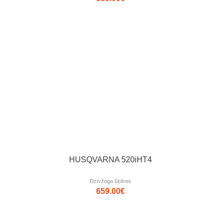
HUSQVARNA 520iHT4
Dzīvžoga šķēres
659.00
€