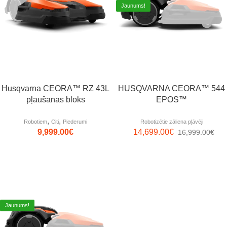
Jaunums!
Husqvarna CEORA™ RZ 43L
HUSQVARNA CEORA™ 544
pļaušanas bloks
EPOS™
,
,
Robotiem
Citi
Piederumi
Robotizētie zāliena pļāvēji
9,999.00
€
14,699.00
€
16,999.00
€
Jaunums!