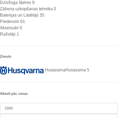
Dzīvžoga šķēres
9
Zāliena uzkopšanas tehnika
0
Baterijas un Lādētāji
35
Piederumi
61
Aksesuāri
0
Ražotāji
1
Zīmols
Husqvarna
Husqvarna
5
Atlasīt pēc cenas