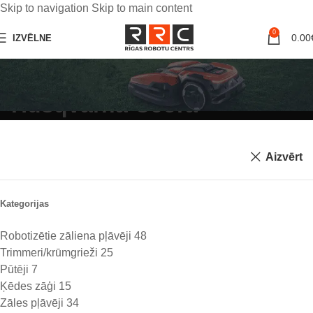
Skip to navigation
Skip to main content
0
0.00
IZVĒLNE
Meklēšanas rezultāti:
“Husqvarna Ceora”
Aizvērt
Kategorijas
Robotizētie zāliena pļāvēji
48
Trimmeri/krūmgrieži
25
Pūtēji
7
Ķēdes zāģi
15
Zāles pļāvēji
34