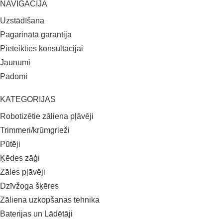
NAVIGĀCIJA
Uzstādīšana
Pagarinātā garantija
Pieteikties konsultācijai
Jaunumi
Padomi
KATEGORIJAS
Robotizētie zāliena pļāvēji
Trimmeri/krūmgrieži
Pūtēji
Ķēdes zāģi
Zāles pļāvēji
Dzīvžoga šķēres
Zāliena uzkopšanas tehnika
Baterijas un Lādētāji