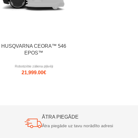
HUSQVARNA CEORA™ 546
EPOS™
Robotizētie zāliena pļāvēji
21,999.00
€
ĀTRA PIEGĀDE
Ātra piegāde uz tavu norādīto adresi