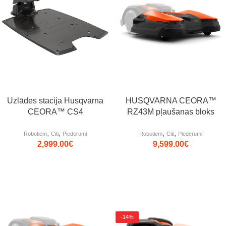
Uzlādes stacija Husqvarna
HUSQVARNA CEORA™
CEORA™ CS4
RZ43M pļaušanas bloks
,
,
,
,
Robotiem
Citi
Piederumi
Robotiem
Citi
Piederumi
2,999.00
€
9,599.00
€
-14%