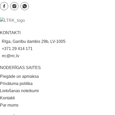
KONTAKTI
Rīga, Ganību dambis 29b, LV-1005
+371 29 414 171
rrc@rrc.lv
NODERĪGAS SAITES
Piegāde un apmaksa
Privātuma politika
Lietošanas noteikumi
Kontakti
Par mums